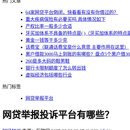
热门文章
64家网贷平台倒闭，快看看有没有你借过的？
重大疾病保险有必要买吗 具体情况如下
产权比率一般多少合适
牙买加体系不具备的特点是( )（牙买加体系的特点
黄金一钱等于多少克
话费宝（联通话费宝是什么意思 主要作用在这里）
黑户借款3000马上到账的有哪些？盘点5个黑户借3
260是多大码的鞋男鞋
银行卡限制额度了怎么转出钱
虚拟经济包括哪些行业
热门标签
网贷举报平台
网贷举报投诉平台有哪些？
+
-