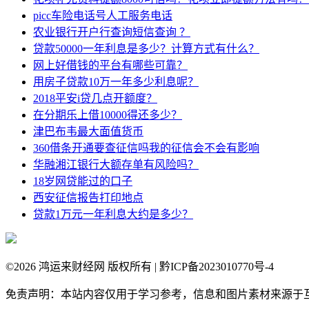
picc车险电话号人工服务电话
农业银行开户行查询短信查询 ？
贷款50000一年利息是多少？计算方式有什么？
网上好借钱的平台有哪些可靠？
用房子贷款10万一年多少利息呢？
2018平安i贷几点开额度？
在分期乐上借10000得还多少？
津巴布韦最大面值货币
360借条开通要查征信吗我的征信会不会有影响
华融湘江银行大额存单有风险吗？
18岁网贷能过的口子
西安征信报告打印地点
贷款1万元一年利息大约是多少？
©
2026 鸿运来财经网 版权所有 | 黔ICP备2023010770号-4
免责声明：本站内容仅用于学习参考，信息和图片素材来源于