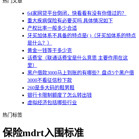
热门文章
64家网贷平台倒闭，快看看有没有你借过的？
重大疾病保险有必要买吗 具体情况如下
产权比率一般多少合适
牙买加体系不具备的特点是( )（牙买加体系的特点
是什么？）
黄金一钱等于多少克
话费宝（联通话费宝是什么意思 主要作用在这
里）
黑户借款3000马上到账的有哪些？盘点5个黑户借
3000不看征信秒下款
260是多大码的鞋男鞋
银行卡限制额度了怎么转出钱
虚拟经济包括哪些行业
热门标签
保险mdrt入围标准