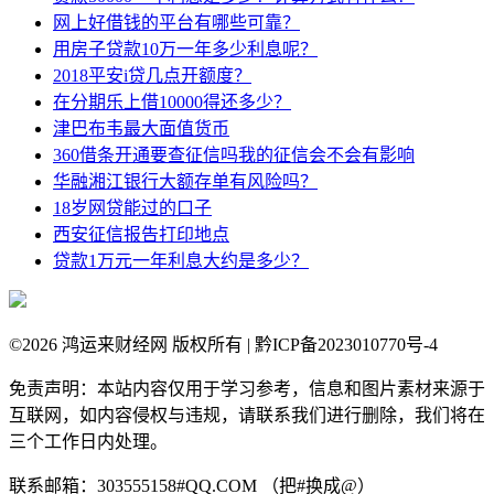
网上好借钱的平台有哪些可靠？
用房子贷款10万一年多少利息呢？
2018平安i贷几点开额度？
在分期乐上借10000得还多少？
津巴布韦最大面值货币
360借条开通要查征信吗我的征信会不会有影响
华融湘江银行大额存单有风险吗？
18岁网贷能过的口子
西安征信报告打印地点
贷款1万元一年利息大约是多少？
©
2026 鸿运来财经网 版权所有 | 黔ICP备2023010770号-4
免责声明：本站内容仅用于学习参考，信息和图片素材来源于
互联网，如内容侵权与违规，请联系我们进行删除，我们将在
三个工作日内处理。
联系邮箱：303555158#QQ.COM （把#换成@）