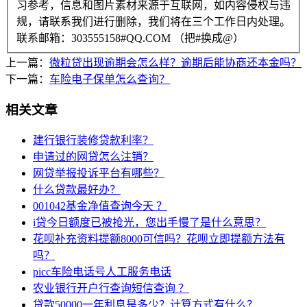
习参考，信息和图片素材来源于互联网，如内容侵权与违
规，请联系我们进行删除，我们将在三个工作日内处理。
联系邮箱：303555158#QQ.COM （把#换成@）
上一篇：
微粒贷出现逾期会怎么样？逾期后能协商还本金吗？
下一篇：
车险电子保单怎么查询？
相关文章
建行银行装修贷款利率？
申请过的网贷怎么注销？
网贷举报投诉平台有哪些？
什么贷款最好办？
001042基金净值查询今天 ？
i贷今日额度已被抢光，您出手慢了是什么意思？
花呗补充资料提额8000可信吗？花呗立即提额方法有
吗？
picc车险电话号人工服务电话
农业银行开户行查询短信查询 ？
贷款50000一年利息是多少？计算方式有什么？