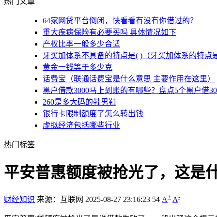
热门文章
64家网贷平台倒闭，快看看有没有你借过的？
重大疾病保险有必要买吗 具体情况如下
产权比率一般多少合适
牙买加体系不具备的特点是( )（牙买加体系的特点
黄金一钱等于多少克
话费宝（联通话费宝是什么意思 主要作用在这里）
黑户借款3000马上到账的有哪些？盘点5个黑户借3
260是多大码的鞋男鞋
银行卡限制额度了怎么转出钱
虚拟经济包括哪些行业
热门标签
平安普惠额度被抢光了，这是
+
-
财经知识
来源：互联网
2025-08-27 23:16:23
54
A
A