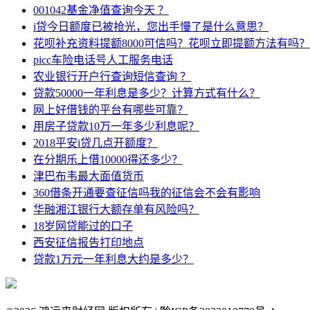
001042基金净值查询今天 ？
i贷今日额度已被抢光，您出手慢了是什么意思？
花呗补充资料提额8000可信吗？花呗立即提额方法有吗？
picc车险电话号人工服务电话
农业银行开户行查询短信查询 ？
贷款50000一年利息是多少？计算方式有什么？
网上好借钱的平台有哪些可靠？
用房子贷款10万一年多少利息呢？
2018平安i贷几点开额度？
在分期乐上借10000得还多少？
津巴布韦最大面值货币
360借条开通要查征信吗我的征信会不会有影响
华融湘江银行大额存单有风险吗？
18岁网贷能过的口子
西安征信报告打印地点
贷款1万元一年利息大约是多少？