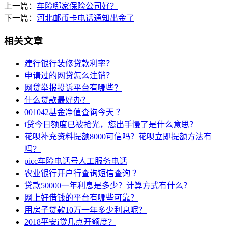
上一篇：
车险哪家保险公司好？
下一篇：
河北邮币卡电话通知出金了
相关文章
建行银行装修贷款利率？
申请过的网贷怎么注销？
网贷举报投诉平台有哪些？
什么贷款最好办？
001042基金净值查询今天 ？
i贷今日额度已被抢光，您出手慢了是什么意思？
花呗补充资料提额8000可信吗？花呗立即提额方法有
吗？
picc车险电话号人工服务电话
农业银行开户行查询短信查询 ？
贷款50000一年利息是多少？计算方式有什么？
网上好借钱的平台有哪些可靠？
用房子贷款10万一年多少利息呢？
2018平安i贷几点开额度？