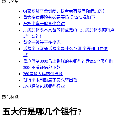
热门文章
64家网贷平台倒闭，快看看有没有你借过的？
重大疾病保险有必要买吗 具体情况如下
产权比率一般多少合适
牙买加体系不具备的特点是( )（牙买加体系的特点
是什么？）
黄金一钱等于多少克
话费宝（联通话费宝是什么意思 主要作用在这
里）
黑户借款3000马上到账的有哪些？盘点5个黑户借
3000不看征信秒下款
260是多大码的鞋男鞋
银行卡限制额度了怎么转出钱
虚拟经济包括哪些行业
热门标签
五大行是哪几个银行?