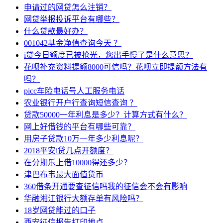
申请过的网贷怎么注销？
网贷举报投诉平台有哪些？
什么贷款最好办？
001042基金净值查询今天 ？
i贷今日额度已被抢光，您出手慢了是什么意思？
花呗补充资料提额8000可信吗？花呗立即提额方法有
吗？
picc车险电话号人工服务电话
农业银行开户行查询短信查询 ？
贷款50000一年利息是多少？计算方式有什么？
网上好借钱的平台有哪些可靠？
用房子贷款10万一年多少利息呢？
2018平安i贷几点开额度？
在分期乐上借10000得还多少？
津巴布韦最大面值货币
360借条开通要查征信吗我的征信会不会有影响
华融湘江银行大额存单有风险吗？
18岁网贷能过的口子
西安征信报告打印地点