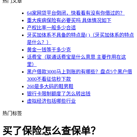
热门文章
64家网贷平台倒闭，快看看有没有你借过的？
重大疾病保险有必要买吗 具体情况如下
产权比率一般多少合适
牙买加体系不具备的特点是( )（牙买加体系的特点
是什么？）
黄金一钱等于多少克
话费宝（联通话费宝是什么意思 主要作用在这
里）
黑户借款3000马上到账的有哪些？盘点5个黑户借
3000不看征信秒下款
260是多大码的鞋男鞋
银行卡限制额度了怎么转出钱
虚拟经济包括哪些行业
热门标签
买了保险怎么查保单？