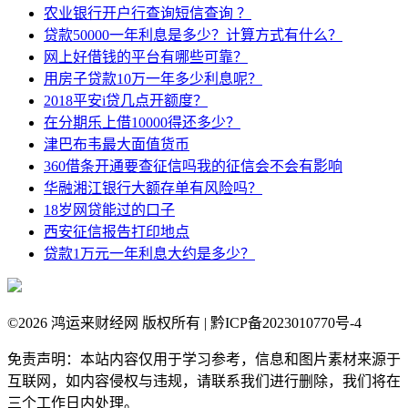
农业银行开户行查询短信查询 ？
贷款50000一年利息是多少？计算方式有什么？
网上好借钱的平台有哪些可靠？
用房子贷款10万一年多少利息呢？
2018平安i贷几点开额度？
在分期乐上借10000得还多少？
津巴布韦最大面值货币
360借条开通要查征信吗我的征信会不会有影响
华融湘江银行大额存单有风险吗？
18岁网贷能过的口子
西安征信报告打印地点
贷款1万元一年利息大约是多少？
©
2026 鸿运来财经网 版权所有 | 黔ICP备2023010770号-4
免责声明：本站内容仅用于学习参考，信息和图片素材来源于
互联网，如内容侵权与违规，请联系我们进行删除，我们将在
三个工作日内处理。