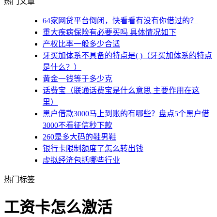
热门文章
64家网贷平台倒闭，快看看有没有你借过的？
重大疾病保险有必要买吗 具体情况如下
产权比率一般多少合适
牙买加体系不具备的特点是( )（牙买加体系的特点
是什么？）
黄金一钱等于多少克
话费宝（联通话费宝是什么意思 主要作用在这
里）
黑户借款3000马上到账的有哪些？盘点5个黑户借
3000不看征信秒下款
260是多大码的鞋男鞋
银行卡限制额度了怎么转出钱
虚拟经济包括哪些行业
热门标签
工资卡怎么激活