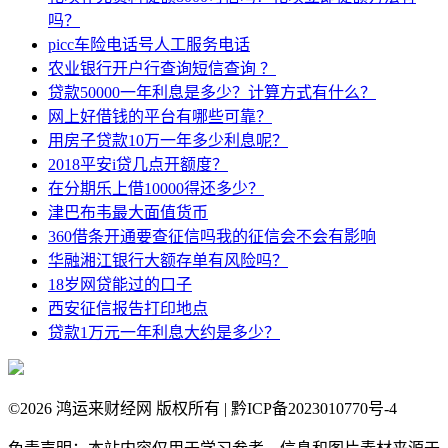
吗？
picc车险电话号人工服务电话
农业银行开户行查询短信查询 ？
贷款50000一年利息是多少？计算方式有什么？
网上好借钱的平台有哪些可靠？
用房子贷款10万一年多少利息呢？
2018平安i贷几点开额度？
在分期乐上借10000得还多少？
津巴布韦最大面值货币
360借条开通要查征信吗我的征信会不会有影响
华融湘江银行大额存单有风险吗？
18岁网贷能过的口子
西安征信报告打印地点
贷款1万元一年利息大约是多少？
©
2026 鸿运来财经网 版权所有 | 黔ICP备2023010770号-4