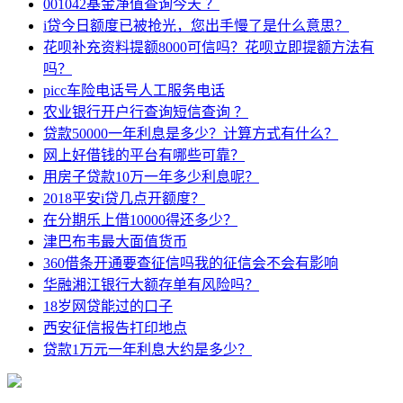
001042基金净值查询今天 ？
i贷今日额度已被抢光，您出手慢了是什么意思？
花呗补充资料提额8000可信吗？花呗立即提额方法有
吗？
picc车险电话号人工服务电话
农业银行开户行查询短信查询 ？
贷款50000一年利息是多少？计算方式有什么？
网上好借钱的平台有哪些可靠？
用房子贷款10万一年多少利息呢？
2018平安i贷几点开额度？
在分期乐上借10000得还多少？
津巴布韦最大面值货币
360借条开通要查征信吗我的征信会不会有影响
华融湘江银行大额存单有风险吗？
18岁网贷能过的口子
西安征信报告打印地点
贷款1万元一年利息大约是多少？