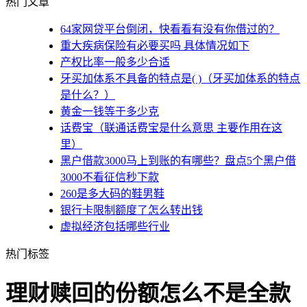
热门文章
64家网贷平台倒闭，快看看有没有你借过的？
重大疾病保险有必要买吗 具体情况如下
产权比率一般多少合适
牙买加体系不具备的特点是( )（牙买加体系的特点
是什么？）
黄金一钱等于多少克
话费宝（联通话费宝是什么意思 主要作用在这
里）
黑户借款3000马上到账的有哪些？盘点5个黑户借
3000不看征信秒下款
260是多大码的鞋男鞋
银行卡限制额度了怎么转出钱
虚拟经济包括哪些行业
热门标签
理财赎回的份额怎么不是全款