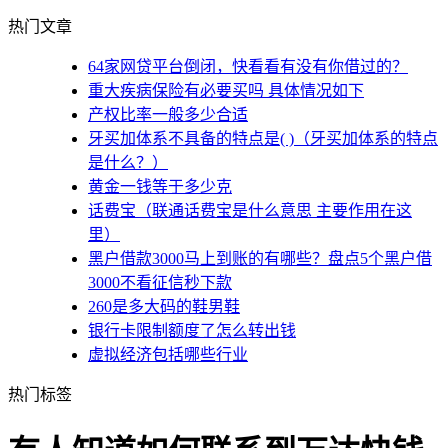
热门文章
64家网贷平台倒闭，快看看有没有你借过的？
重大疾病保险有必要买吗 具体情况如下
产权比率一般多少合适
牙买加体系不具备的特点是( )（牙买加体系的特点
是什么？）
黄金一钱等于多少克
话费宝（联通话费宝是什么意思 主要作用在这
里）
黑户借款3000马上到账的有哪些？盘点5个黑户借
3000不看征信秒下款
260是多大码的鞋男鞋
银行卡限制额度了怎么转出钱
虚拟经济包括哪些行业
热门标签