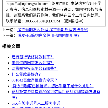
免责声明：本站内容仅用于学
习参考，信息和图片素材来源于互联网，如内容侵权与违
规，请联系我们进行删除，我们将在三个工作日内处理。
联系邮箱：303555158#QQ.COM （把#换成@）
上一篇：
房贷逾期怎么处理 房贷逾期处理方法介绍
下一篇：
浦发visa简约白金信用卡国内能用吗？
相关文章
建行银行装修贷款利率？
申请过的网贷怎么注销？
网贷举报投诉平台有哪些？
什么贷款最好办？
001042基金净值查询今天 ？
i贷今日额度已被抢光，您出手慢了是什么意思？
花呗补充资料提额8000可信吗？花呗立即提额方法有
吗？
picc车险电话号人工服务电话