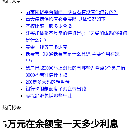
热门文章
64家网贷平台倒闭，快看看有没有你借过的？
重大疾病保险有必要买吗 具体情况如下
产权比率一般多少合适
牙买加体系不具备的特点是( )（牙买加体系的特点
是什么？）
黄金一钱等于多少克
话费宝（联通话费宝是什么意思 主要作用在这
里）
黑户借款3000马上到账的有哪些？盘点5个黑户借
3000不看征信秒下款
260是多大码的鞋男鞋
银行卡限制额度了怎么转出钱
虚拟经济包括哪些行业
热门标签
5万元在余额宝一天多少利息