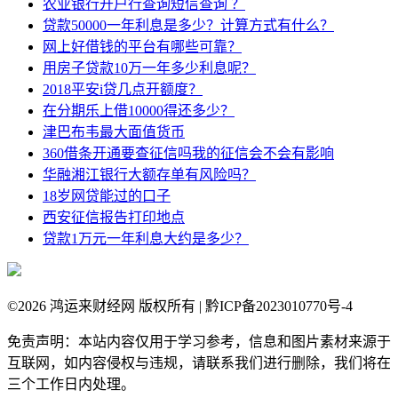
农业银行开户行查询短信查询 ？
贷款50000一年利息是多少？计算方式有什么？
网上好借钱的平台有哪些可靠？
用房子贷款10万一年多少利息呢？
2018平安i贷几点开额度？
在分期乐上借10000得还多少？
津巴布韦最大面值货币
360借条开通要查征信吗我的征信会不会有影响
华融湘江银行大额存单有风险吗？
18岁网贷能过的口子
西安征信报告打印地点
贷款1万元一年利息大约是多少？
©
2026 鸿运来财经网 版权所有 | 黔ICP备2023010770号-4
免责声明：本站内容仅用于学习参考，信息和图片素材来源于
互联网，如内容侵权与违规，请联系我们进行删除，我们将在
三个工作日内处理。