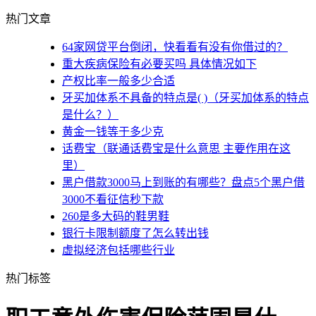
热门文章
64家网贷平台倒闭，快看看有没有你借过的？
重大疾病保险有必要买吗 具体情况如下
产权比率一般多少合适
牙买加体系不具备的特点是( )（牙买加体系的特点
是什么？）
黄金一钱等于多少克
话费宝（联通话费宝是什么意思 主要作用在这
里）
黑户借款3000马上到账的有哪些？盘点5个黑户借
3000不看征信秒下款
260是多大码的鞋男鞋
银行卡限制额度了怎么转出钱
虚拟经济包括哪些行业
热门标签