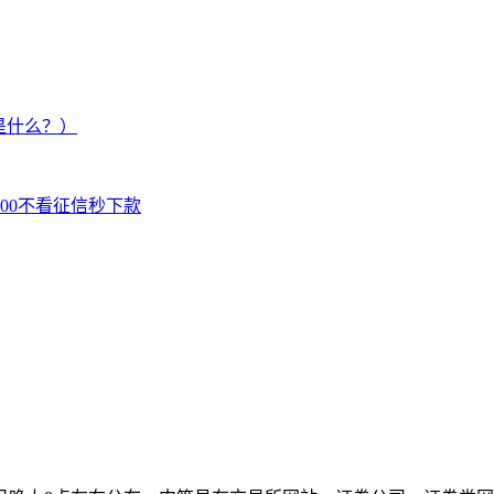
是什么？）
000不看征信秒下款