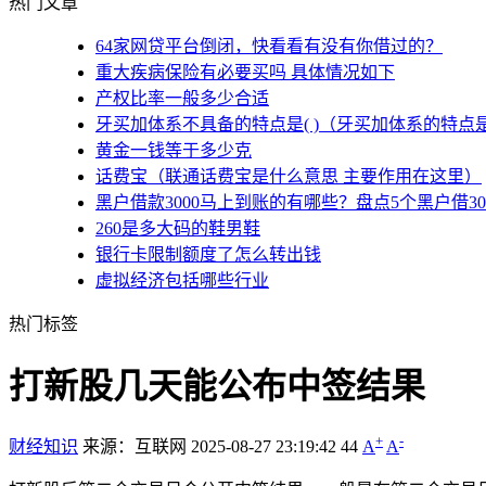
热门文章
64家网贷平台倒闭，快看看有没有你借过的？
重大疾病保险有必要买吗 具体情况如下
产权比率一般多少合适
牙买加体系不具备的特点是( )（牙买加体系的特点
黄金一钱等于多少克
话费宝（联通话费宝是什么意思 主要作用在这里）
黑户借款3000马上到账的有哪些？盘点5个黑户借3
260是多大码的鞋男鞋
银行卡限制额度了怎么转出钱
虚拟经济包括哪些行业
热门标签
打新股几天能公布中签结果
+
-
财经知识
来源：互联网
2025-08-27 23:19:42
44
A
A