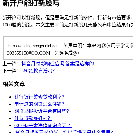
新开户能打新股吗
新开户可以打新股，但是要满足打新的条件。打新有市值要求，
1000股的新股。本文主要写的是打新股几天能公布中签结果
免责声明：本站内容仅用于学习
303555158#QQ.COM （把#换成@）
上一篇：
抖音月付影响征信吗 答案是这样的
下一篇：
360贷款靠谱吗？
相关文章
建行银行装修贷款利率？
申请过的网贷怎么注销？
网贷举报投诉平台有哪些？
什么贷款最好办？
001042基金净值查询今天 ？
i贷今日额度已被抢光，您出手慢了是什么意思？