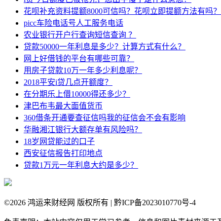
花呗补充资料提额8000可信吗？花呗立即提额方法有吗？
picc车险电话号人工服务电话
农业银行开户行查询短信查询 ？
贷款50000一年利息是多少？计算方式有什么？
网上好借钱的平台有哪些可靠？
用房子贷款10万一年多少利息呢？
2018平安i贷几点开额度？
在分期乐上借10000得还多少？
津巴布韦最大面值货币
360借条开通要查征信吗我的征信会不会有影响
华融湘江银行大额存单有风险吗？
18岁网贷能过的口子
西安征信报告打印地点
贷款1万元一年利息大约是多少？
©
2026 鸿运来财经网 版权所有 | 黔ICP备2023010770号-4