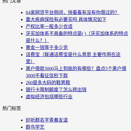
热门文章
64家网贷平台倒闭，快看看有没有你借过的？
重大疾病保险有必要买吗 具体情况如下
产权比率一般多少合适
牙买加体系不具备的特点是( )（牙买加体系的特点
是什么？）
黄金一钱等于多少克
话费宝（联通话费宝是什么意思 主要作用在这
里）
黑户借款3000马上到账的有哪些？盘点5个黑户借
3000不看征信秒下款
260是多大码的鞋男鞋
银行卡限制额度了怎么转出钱
虚拟经济包括哪些行业
热门标签
好听群名字青春友谊
群鸟学艺