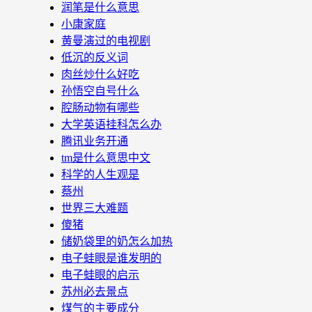
润笔是什么意思
小康家庭
黄曼演过的电视剧
低沉的反义词
肉丝炒什么好吃
孙悟空自号什么
腔肠动物有哪些
大学英语挂科怎么办
腾讯业务开通
tm是什么意思中文
科学的人生观是
蔡州
世界三大难题
傻猪
储奶袋里的奶怎么加热
电子蛙眼是谁发明的
电子蛙眼的启示
苏州必去景点
煤气的主要成分