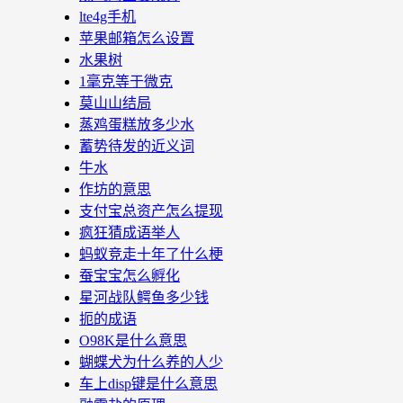
lte4g手机
苹果邮箱怎么设置
水果树
1毫克等于微克
莫山山结局
蒸鸡蛋糕放多少水
蓄势待发的近义词
牛水
作坊的意思
支付宝总资产怎么提现
疯狂猜成语举人
蚂蚁竞走十年了什么梗
蚕宝宝怎么孵化
星河战队鳄鱼多少钱
扼的成语
O98K是什么意思
蝴蝶犬为什么养的人少
车上disp键是什么意思