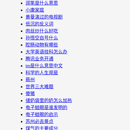
润笔是什么意思
小康家庭
黄曼演过的电视剧
低沉的反义词
肉丝炒什么好吃
孙悟空自号什么
腔肠动物有哪些
大学英语挂科怎么办
腾讯业务开通
tm是什么意思中文
科学的人生观是
蔡州
世界三大难题
傻猪
储奶袋里的奶怎么加热
电子蛙眼是谁发明的
电子蛙眼的启示
苏州必去景点
煤气的主要成分