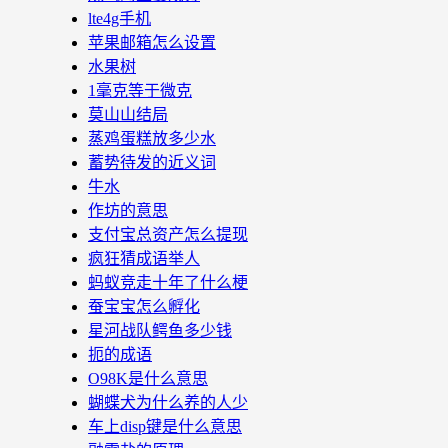
lte4g手机
苹果邮箱怎么设置
水果树
1毫克等于微克
莫山山结局
蒸鸡蛋糕放多少水
蓄势待发的近义词
牛水
作坊的意思
支付宝总资产怎么提现
疯狂猜成语举人
蚂蚁竞走十年了什么梗
蚕宝宝怎么孵化
星河战队鳄鱼多少钱
扼的成语
O98K是什么意思
蝴蝶犬为什么养的人少
车上disp键是什么意思