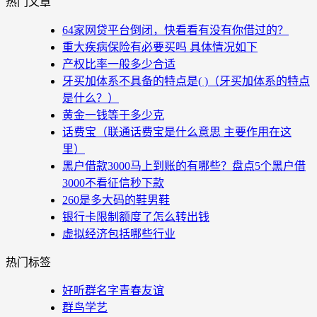
热门文章
64家网贷平台倒闭，快看看有没有你借过的？
重大疾病保险有必要买吗 具体情况如下
产权比率一般多少合适
牙买加体系不具备的特点是( )（牙买加体系的特点
是什么？）
黄金一钱等于多少克
话费宝（联通话费宝是什么意思 主要作用在这
里）
黑户借款3000马上到账的有哪些？盘点5个黑户借
3000不看征信秒下款
260是多大码的鞋男鞋
银行卡限制额度了怎么转出钱
虚拟经济包括哪些行业
热门标签
好听群名字青春友谊
群鸟学艺