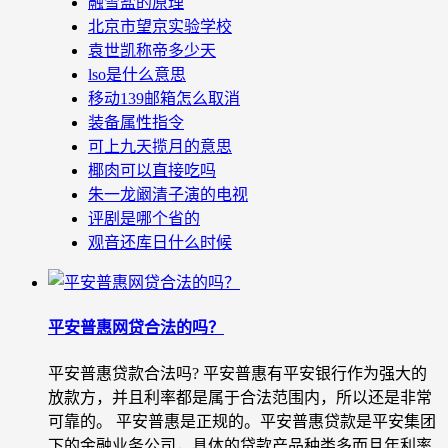
融雪盐的原理
北京市望京实验学校
袁世凯称帝多少天
lso是什么意思
移动139邮箱怎么取消
装备属性指令
可上九天揽月的意思
椰肉可以直接吃吗
朱一龙阚清子演的电视
评剧是哪个省的
观音还库日什么时候
平安普惠网贷合法的吗？
平安普惠贷款合法吗? 平安普惠有平安银行作为强大的
放款方，并且利率都是属于合法范围内，所以还是非常
可靠的。 平安普惠是正规的。平安普惠贷款是平安集团
下的金融业务公司，具体的贷款产品种类多而且年利率