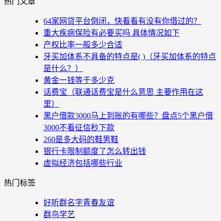
热门文章
64家网贷平台倒闭，快看看有没有你借过的？
重大疾病保险有必要买吗 具体情况如下
产权比率一般多少合适
牙买加体系不具备的特点是( )（牙买加体系的特点
是什么？）
黄金一钱等于多少克
话费宝（联通话费宝是什么意思 主要作用在这
里）
黑户借款3000马上到账的有哪些？盘点5个黑户借
3000不看征信秒下款
260是多大码的鞋男鞋
银行卡限制额度了怎么转出钱
虚拟经济包括哪些行业
热门标签
好听群名字青春友谊
群鸟学艺