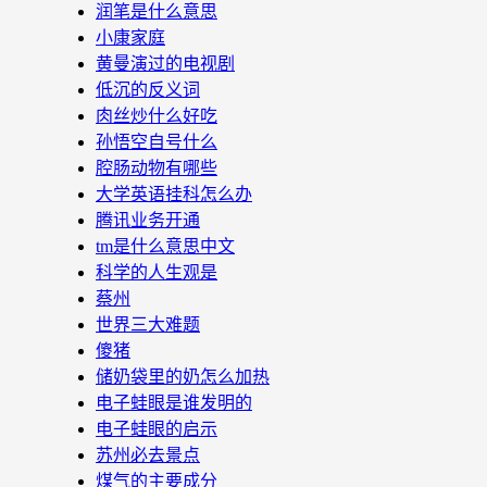
润笔是什么意思
小康家庭
黄曼演过的电视剧
低沉的反义词
肉丝炒什么好吃
孙悟空自号什么
腔肠动物有哪些
大学英语挂科怎么办
腾讯业务开通
tm是什么意思中文
科学的人生观是
蔡州
世界三大难题
傻猪
储奶袋里的奶怎么加热
电子蛙眼是谁发明的
电子蛙眼的启示
苏州必去景点
煤气的主要成分