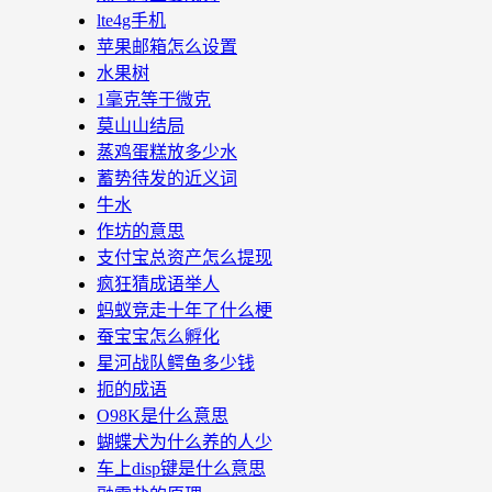
lte4g手机
苹果邮箱怎么设置
水果树
1毫克等于微克
莫山山结局
蒸鸡蛋糕放多少水
蓄势待发的近义词
牛水
作坊的意思
支付宝总资产怎么提现
疯狂猜成语举人
蚂蚁竞走十年了什么梗
蚕宝宝怎么孵化
星河战队鳄鱼多少钱
扼的成语
O98K是什么意思
蝴蝶犬为什么养的人少
车上disp键是什么意思