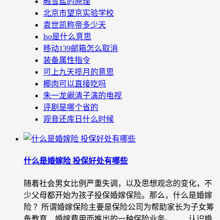
融雪盐的原理
北京市望京实验学校
袁世凯称帝多少天
lso是什么意思
移动139邮箱怎么取消
装备属性指令
可上九天揽月的意思
椰肉可以直接吃吗
朱一龙阚清子演的电视
评剧是哪个省的
观音还库日什么时候
什么是婚嫁险 投保好处有哪些
随着社会男女比例严重失调，以及思想观念的变化，不
少父母都开始为孩子投保婚嫁保险。那么，什么是婚嫁
险 ？所谓婚嫁保险主要是保险公司为帮助家长为子女筹
备教育、婚嫁费用而推出的一种保险业务。 认识婚