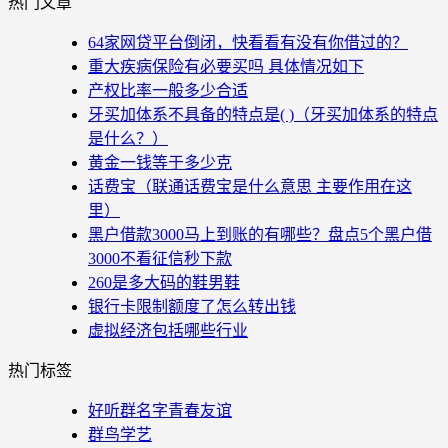
热门文章
64家网贷平台倒闭，快看看有没有你借过的？
重大疾病保险有必要买吗 具体情况如下
产权比率一般多少合适
牙买加体系不具备的特点是( )（牙买加体系的特点
是什么？）
黄金一钱等于多少克
话费宝（联通话费宝是什么意思 主要作用在这
里）
黑户借款3000马上到账的有哪些？盘点5个黑户借
3000不看征信秒下款
260是多大码的鞋男鞋
银行卡限制额度了怎么转出钱
虚拟经济包括哪些行业
热门标签
好听群名字青春友谊
群鸟学艺