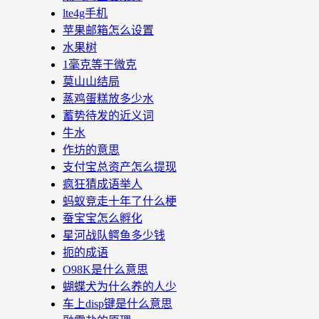
lte4g手机
苹果邮箱怎么设置
水果树
1毫克等于微克
莫山山结局
蒸鸡蛋糕放多少水
蓄势待发的近义词
牛水
作坊的意思
支付宝总资产怎么提现
疯狂猜成语举人
蚂蚁竞走十年了什么梗
蚕宝宝怎么孵化
星河战队鳄鱼多少钱
扼的成语
O98K是什么意思
蝴蝶犬为什么养的人少
车上disp键是什么意思