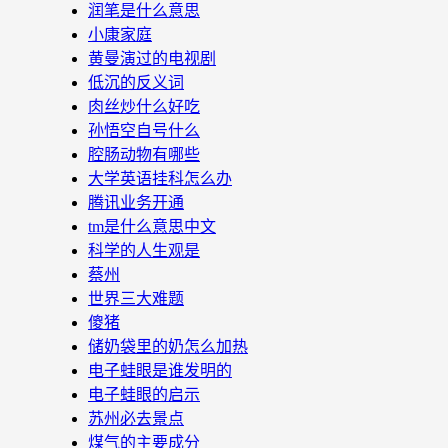
润笔是什么意思
小康家庭
黄曼演过的电视剧
低沉的反义词
肉丝炒什么好吃
孙悟空自号什么
腔肠动物有哪些
大学英语挂科怎么办
腾讯业务开通
tm是什么意思中文
科学的人生观是
蔡州
世界三大难题
傻猪
储奶袋里的奶怎么加热
电子蛙眼是谁发明的
电子蛙眼的启示
苏州必去景点
煤气的主要成分