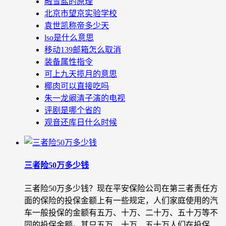
融雪盐的原理
北京市望京实验学校
袁世凯称帝多少天
lso是什么意思
移动139邮箱怎么取消
装备属性指令
可上九天揽月的意思
椰肉可以直接吃吗
朱一龙阚清子演的电视
评剧是哪个省的
观音还库日什么时候
三者险50万多少钱
三者险50万多少钱？现在平安保险公司在第三者责任方
面的保险的投保金额上有一些规定，人们家庭使用的汽
车一般投保的金额有五万、十万、二十万、五十万等不
同的投保金额。其只五万、十万、五十万人们在投保