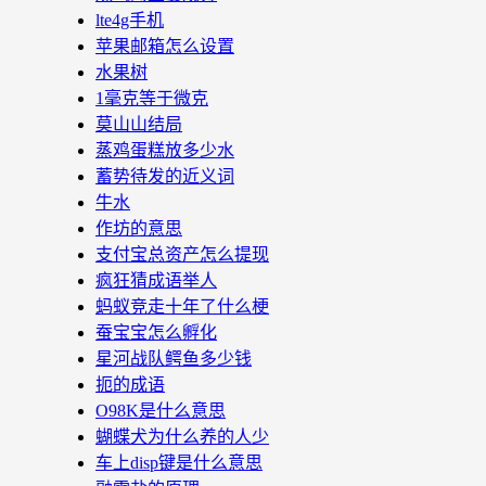
lte4g手机
苹果邮箱怎么设置
水果树
1毫克等于微克
莫山山结局
蒸鸡蛋糕放多少水
蓄势待发的近义词
牛水
作坊的意思
支付宝总资产怎么提现
疯狂猜成语举人
蚂蚁竞走十年了什么梗
蚕宝宝怎么孵化
星河战队鳄鱼多少钱
扼的成语
O98K是什么意思
蝴蝶犬为什么养的人少
车上disp键是什么意思