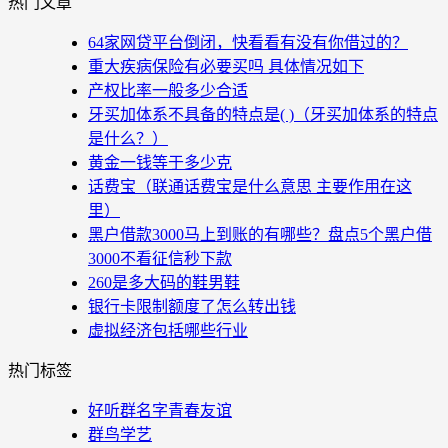
热门文章
64家网贷平台倒闭，快看看有没有你借过的？
重大疾病保险有必要买吗 具体情况如下
产权比率一般多少合适
牙买加体系不具备的特点是( )（牙买加体系的特点
是什么？）
黄金一钱等于多少克
话费宝（联通话费宝是什么意思 主要作用在这
里）
黑户借款3000马上到账的有哪些？盘点5个黑户借
3000不看征信秒下款
260是多大码的鞋男鞋
银行卡限制额度了怎么转出钱
虚拟经济包括哪些行业
热门标签
好听群名字青春友谊
群鸟学艺