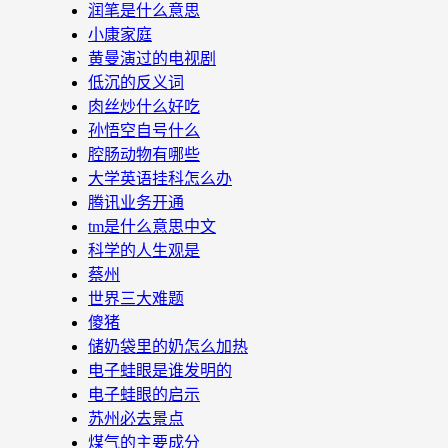
润笔是什么意思
小康家庭
黄曼演过的电视剧
低沉的反义词
肉丝炒什么好吃
孙悟空自号什么
腔肠动物有哪些
大学英语挂科怎么办
腾讯业务开通
tm是什么意思中文
科学的人生观是
蔡州
世界三大难题
傻猪
储奶袋里的奶怎么加热
电子蛙眼是谁发明的
电子蛙眼的启示
苏州必去景点
煤气的主要成分