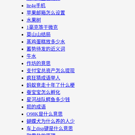
lte4g手机
苹果邮箱怎么设置
水果树
1毫克等于微克
莫山山结局
蒸鸡蛋糕放多少水
蓄势待发的近义词
牛水
作坊的意思
支付宝总资产怎么提现
疯狂猜成语举人
蚂蚁竞走十年了什么梗
蚕宝宝怎么孵化
星河战队鳄鱼多少钱
扼的成语
O98K是什么意思
蝴蝶犬为什么养的人少
车上disp键是什么意思