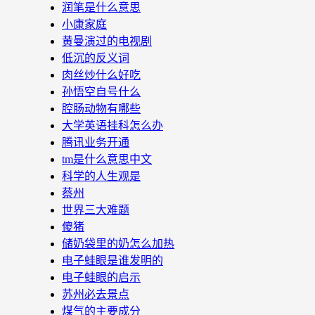
润笔是什么意思
小康家庭
黄曼演过的电视剧
低沉的反义词
肉丝炒什么好吃
孙悟空自号什么
腔肠动物有哪些
大学英语挂科怎么办
腾讯业务开通
tm是什么意思中文
科学的人生观是
蔡州
世界三大难题
傻猪
储奶袋里的奶怎么加热
电子蛙眼是谁发明的
电子蛙眼的启示
苏州必去景点
煤气的主要成分