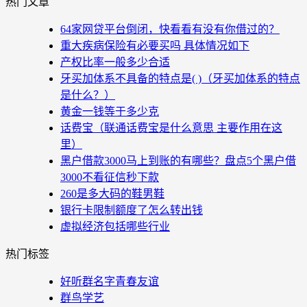
热门文章
64家网贷平台倒闭，快看看有没有你借过的？
重大疾病保险有必要买吗 具体情况如下
产权比率一般多少合适
牙买加体系不具备的特点是( )（牙买加体系的特点
是什么？）
黄金一钱等于多少克
话费宝（联通话费宝是什么意思 主要作用在这
里）
黑户借款3000马上到账的有哪些？盘点5个黑户借
3000不看征信秒下款
260是多大码的鞋男鞋
银行卡限制额度了怎么转出钱
虚拟经济包括哪些行业
热门标签
好听群名字青春友谊
群鸟学艺