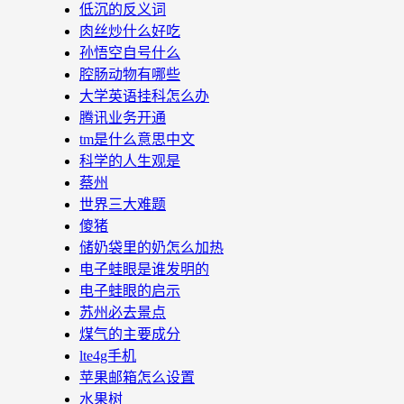
低沉的反义词
肉丝炒什么好吃
孙悟空自号什么
腔肠动物有哪些
大学英语挂科怎么办
腾讯业务开通
tm是什么意思中文
科学的人生观是
蔡州
世界三大难题
傻猪
储奶袋里的奶怎么加热
电子蛙眼是谁发明的
电子蛙眼的启示
苏州必去景点
煤气的主要成分
lte4g手机
苹果邮箱怎么设置
水果树