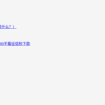
是什么？）
000不看征信秒下款