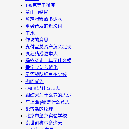
1毫克等于微克
莫山山结局
蒸鸡蛋糕放多少水
蓄势待发的近义词
牛水
作坊的意思
支付宝总资产怎么提现
疯狂猜成语举人
蚂蚁竞走十年了什么梗
蚕宝宝怎么孵化
星河战队鳄鱼多少钱
扼的成语
O98K是什么意思
蝴蝶犬为什么养的人少
车上disp键是什么意思
融雪盐的原理
北京市望京实验学校
袁世凯称帝多少天