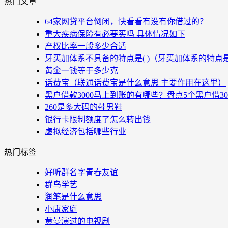
热门文章
64家网贷平台倒闭，快看看有没有你借过的？
重大疾病保险有必要买吗 具体情况如下
产权比率一般多少合适
牙买加体系不具备的特点是( )（牙买加体系的特点
黄金一钱等于多少克
话费宝（联通话费宝是什么意思 主要作用在这里）
黑户借款3000马上到账的有哪些？盘点5个黑户借3
260是多大码的鞋男鞋
银行卡限制额度了怎么转出钱
虚拟经济包括哪些行业
热门标签
好听群名字青春友谊
群鸟学艺
润笔是什么意思
小康家庭
黄曼演过的电视剧