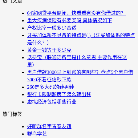
热门文章
64家网贷平台倒闭，快看看有没有你借过的？
重大疾病保险有必要买吗 具体情况如下
产权比率一般多少合适
牙买加体系不具备的特点是( )（牙买加体系的特点
是什么？）
黄金一钱等于多少克
话费宝（联通话费宝是什么意思 主要作用在这
里）
黑户借款3000马上到账的有哪些？盘点5个黑户借
3000不看征信秒下款
260是多大码的鞋男鞋
银行卡限制额度了怎么转出钱
虚拟经济包括哪些行业
热门标签
好听群名字青春友谊
群鸟学艺