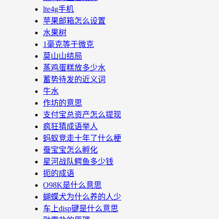
lte4g手机
苹果邮箱怎么设置
水果树
1毫克等于微克
莫山山结局
蒸鸡蛋糕放多少水
蓄势待发的近义词
牛水
作坊的意思
支付宝总资产怎么提现
疯狂猜成语举人
蚂蚁竞走十年了什么梗
蚕宝宝怎么孵化
星河战队鳄鱼多少钱
扼的成语
O98K是什么意思
蝴蝶犬为什么养的人少
车上disp键是什么意思