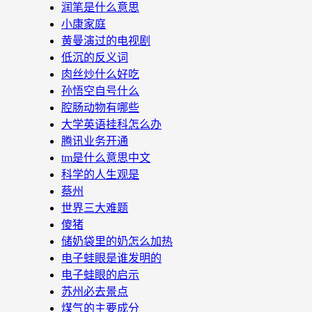
润笔是什么意思
小康家庭
黄曼演过的电视剧
低沉的反义词
肉丝炒什么好吃
孙悟空自号什么
腔肠动物有哪些
大学英语挂科怎么办
腾讯业务开通
tm是什么意思中文
科学的人生观是
蔡州
世界三大难题
傻猪
储奶袋里的奶怎么加热
电子蛙眼是谁发明的
电子蛙眼的启示
苏州必去景点
煤气的主要成分