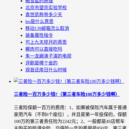
融雪盐的原理
北京市望京实验学校
袁世凯称帝多少天
lso是什么意思
移动139邮箱怎么取消
装备属性指令
可上九天揽月的意思
椰肉可以直接吃吗
朱一龙阚清子演的电视
评剧是哪个省的
观音还库日什么时候
三者险一百万多少钱?（第三者车险100万多少钱啊）
三者险保额一百万的费用：1、如果被保险汽车属于普通
家用汽车（不到6个座位），并且是第一年投保的，保额
100万的第三者责任险为2242元；2、一般都是4S店帮车
主购买的所谓全险，交强险一年的费用是950元，第三者