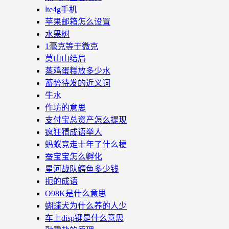
lte4g手机
苹果邮箱怎么设置
水果树
1毫克等于微克
莫山山结局
蒸鸡蛋糕放多少水
蓄势待发的近义词
牛水
作坊的意思
支付宝总资产怎么提现
疯狂猜成语举人
蚂蚁竞走十年了什么梗
蚕宝宝怎么孵化
星河战队鳄鱼多少钱
扼的成语
O98K是什么意思
蝴蝶犬为什么养的人少
车上disp键是什么意思