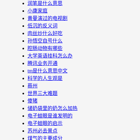
润笔是什么意思
小康家庭
黄曼演过的电视剧
低沉的反义词
肉丝炒什么好吃
孙悟空自号什么
腔肠动物有哪些
大学英语挂科怎么办
腾讯业务开通
tm是什么意思中文
科学的人生观是
蔡州
世界三大难题
傻猪
储奶袋里的奶怎么加热
电子蛙眼是谁发明的
电子蛙眼的启示
苏州必去景点
煤气的主要成分