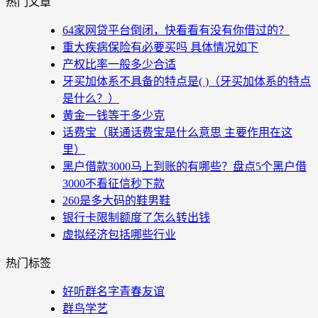
热门文章
64家网贷平台倒闭，快看看有没有你借过的？
重大疾病保险有必要买吗 具体情况如下
产权比率一般多少合适
牙买加体系不具备的特点是( )（牙买加体系的特点
是什么？）
黄金一钱等于多少克
话费宝（联通话费宝是什么意思 主要作用在这
里）
黑户借款3000马上到账的有哪些？盘点5个黑户借
3000不看征信秒下款
260是多大码的鞋男鞋
银行卡限制额度了怎么转出钱
虚拟经济包括哪些行业
热门标签
好听群名字青春友谊
群鸟学艺