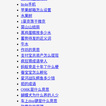
lte4g手机
苹果邮箱怎么设置
水果树
1毫克等于微克
莫山山结局
蒸鸡蛋糕放多少水
蓄势待发的近义词
牛水
作坊的意思
支付宝总资产怎么提现
疯狂猜成语举人
蚂蚁竞走十年了什么梗
蚕宝宝怎么孵化
星河战队鳄鱼多少钱
扼的成语
O98K是什么意思
蝴蝶犬为什么养的人少
车上disp键是什么意思