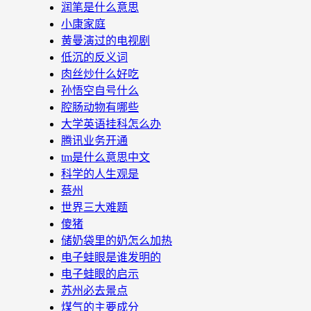
润笔是什么意思
小康家庭
黄曼演过的电视剧
低沉的反义词
肉丝炒什么好吃
孙悟空自号什么
腔肠动物有哪些
大学英语挂科怎么办
腾讯业务开通
tm是什么意思中文
科学的人生观是
蔡州
世界三大难题
傻猪
储奶袋里的奶怎么加热
电子蛙眼是谁发明的
电子蛙眼的启示
苏州必去景点
煤气的主要成分