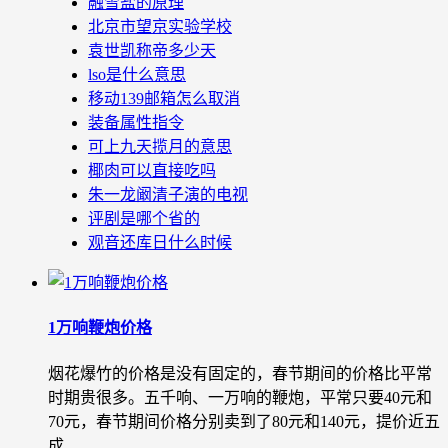
融雪盐的原理
北京市望京实验学校
袁世凯称帝多少天
lso是什么意思
移动139邮箱怎么取消
装备属性指令
可上九天揽月的意思
椰肉可以直接吃吗
朱一龙阚清子演的电视
评剧是哪个省的
观音还库日什么时候
1万响鞭炮价格
烟花爆竹的价格是没有固定的，春节期间的价格比平常
时期贵很多。五千响、一万响的鞭炮，平常只要40元和
70元，春节期间价格分别卖到了80元和140元，提价近五
成...