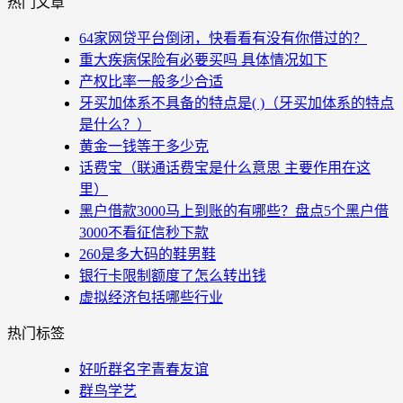
热门文章
64家网贷平台倒闭，快看看有没有你借过的？
重大疾病保险有必要买吗 具体情况如下
产权比率一般多少合适
牙买加体系不具备的特点是( )（牙买加体系的特点
是什么？）
黄金一钱等于多少克
话费宝（联通话费宝是什么意思 主要作用在这
里）
黑户借款3000马上到账的有哪些？盘点5个黑户借
3000不看征信秒下款
260是多大码的鞋男鞋
银行卡限制额度了怎么转出钱
虚拟经济包括哪些行业
热门标签
好听群名字青春友谊
群鸟学艺