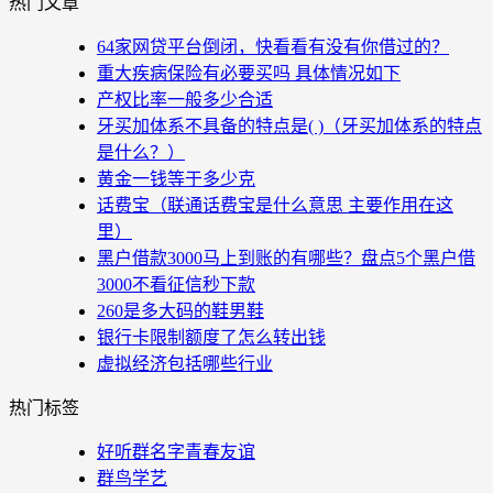
热门文章
64家网贷平台倒闭，快看看有没有你借过的？
重大疾病保险有必要买吗 具体情况如下
产权比率一般多少合适
牙买加体系不具备的特点是( )（牙买加体系的特点
是什么？）
黄金一钱等于多少克
话费宝（联通话费宝是什么意思 主要作用在这
里）
黑户借款3000马上到账的有哪些？盘点5个黑户借
3000不看征信秒下款
260是多大码的鞋男鞋
银行卡限制额度了怎么转出钱
虚拟经济包括哪些行业
热门标签
好听群名字青春友谊
群鸟学艺