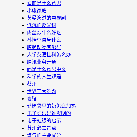
润笔是什么意思
小康家庭
黄曼演过的电视剧
低沉的反义词
肉丝炒什么好吃
孙悟空自号什么
腔肠动物有哪些
大学英语挂科怎么办
腾讯业务开通
tm是什么意思中文
科学的人生观是
蔡州
世界三大难题
傻猪
储奶袋里的奶怎么加热
电子蛙眼是谁发明的
电子蛙眼的启示
苏州必去景点
煤气的主要成分