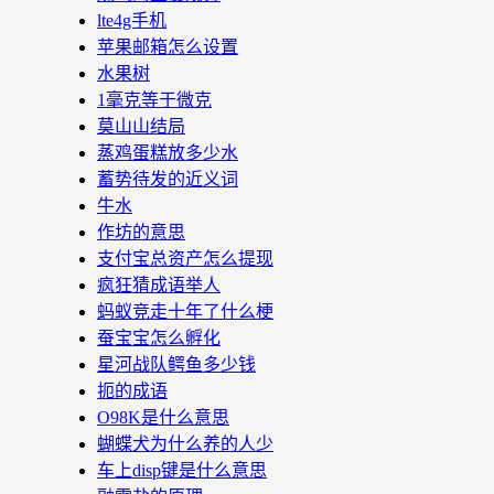
lte4g手机
苹果邮箱怎么设置
水果树
1毫克等于微克
莫山山结局
蒸鸡蛋糕放多少水
蓄势待发的近义词
牛水
作坊的意思
支付宝总资产怎么提现
疯狂猜成语举人
蚂蚁竞走十年了什么梗
蚕宝宝怎么孵化
星河战队鳄鱼多少钱
扼的成语
O98K是什么意思
蝴蝶犬为什么养的人少
车上disp键是什么意思