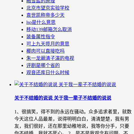
融雪盐的原理
北京市望京实验学校
袁世凯称帝多少天
lso是什么意思
移动139邮箱怎么取消
装备属性指令
可上九天揽月的意思
椰肉可以直接吃吗
朱一龙阚清子演的电视
评剧是哪个省的
观音还库日什么时候
关于不结婚的说说 关于我一辈子不结婚的说说
1、很搞笑，得不到的永远在骚动。众多追求者里，就数
今天这位人品最差，说得明明白白，清清楚楚，我有男
友，我们很好，还在那里幼稚地说，我等你分手，只要
你不结婚，我就不死心。 2、是不是我观念有问题。不