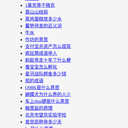
1毫克等于微克
莫山山结局
蒸鸡蛋糕放多少水
蓄势待发的近义词
牛水
作坊的意思
支付宝总资产怎么提现
疯狂猜成语举人
蚂蚁竞走十年了什么梗
蚕宝宝怎么孵化
星河战队鳄鱼多少钱
扼的成语
O98K是什么意思
蝴蝶犬为什么养的人少
车上disp键是什么意思
融雪盐的原理
北京市望京实验学校
袁世凯称帝多少天