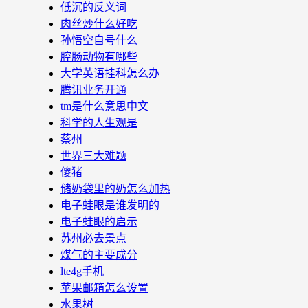
低沉的反义词
肉丝炒什么好吃
孙悟空自号什么
腔肠动物有哪些
大学英语挂科怎么办
腾讯业务开通
tm是什么意思中文
科学的人生观是
蔡州
世界三大难题
傻猪
储奶袋里的奶怎么加热
电子蛙眼是谁发明的
电子蛙眼的启示
苏州必去景点
煤气的主要成分
lte4g手机
苹果邮箱怎么设置
水果树