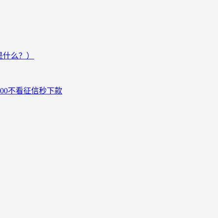
是什么？）
000不看征信秒下款