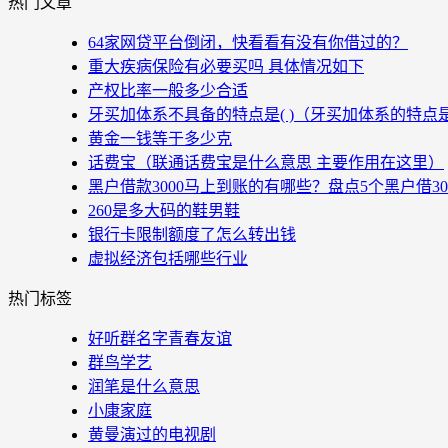
热门文章
64家网贷平台倒闭，快看看有没有你借过的？
重大疾病保险有必要买吗 具体情况如下
产权比率一般多少合适
牙买加体系不具备的特点是( )（牙买加体系的特点
黄金一钱等于多少克
话费宝（联通话费宝是什么意思 主要作用在这里）
黑户借款3000马上到账的有哪些？盘点5个黑户借3
260是多大码的鞋男鞋
银行卡限制额度了怎么转出钱
虚拟经济包括哪些行业
热门标签
好听群名字青春友谊
群鸟学艺
润笔是什么意思
小康家庭
黄曼演过的电视剧