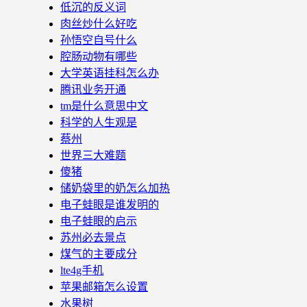
低沉的反义词
肉丝炒什么好吃
孙悟空自号什么
腔肠动物有哪些
大学英语挂科怎么办
腾讯业务开通
tm是什么意思中文
科学的人生观是
蔡州
世界三大难题
傻猪
储奶袋里的奶怎么加热
电子蛙眼是谁发明的
电子蛙眼的启示
苏州必去景点
煤气的主要成分
lte4g手机
苹果邮箱怎么设置
水果树