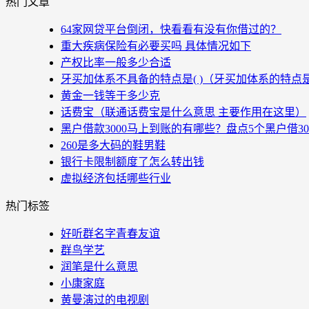
热门文章
64家网贷平台倒闭，快看看有没有你借过的？
重大疾病保险有必要买吗 具体情况如下
产权比率一般多少合适
牙买加体系不具备的特点是( )（牙买加体系的特点
黄金一钱等于多少克
话费宝（联通话费宝是什么意思 主要作用在这里）
黑户借款3000马上到账的有哪些？盘点5个黑户借3
260是多大码的鞋男鞋
银行卡限制额度了怎么转出钱
虚拟经济包括哪些行业
热门标签
好听群名字青春友谊
群鸟学艺
润笔是什么意思
小康家庭
黄曼演过的电视剧