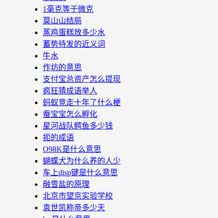
1毫克等于微克
莫山山结局
蒸鸡蛋糕放多少水
蓄势待发的近义词
牛水
作坊的意思
支付宝总资产怎么提现
疯狂猜成语举人
蚂蚁竞走十年了什么梗
蚕宝宝怎么孵化
星河战队鳄鱼多少钱
扼的成语
O98K是什么意思
蝴蝶犬为什么养的人少
车上disp键是什么意思
融雪盐的原理
北京市望京实验学校
袁世凯称帝多少天