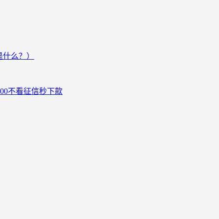
是什么？）
000不看征信秒下款