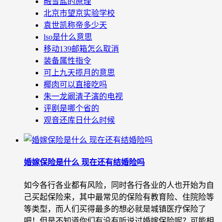
融雪盐的原理
北京市望京实验学校
袁世凯称帝多少天
lso是什么意思
移动139邮箱怎么取消
装备属性指令
可上九天揽月的意思
椰肉可以直接吃吗
朱一龙阚清子演的电视
评剧是哪个省的
观音还库日什么时候
婚嫁保险是什么 现在还有结婚险吗
如今各行各业都有风险，同时各行各业的人也开始为自
己买起保险来，其中最常见的保险有教育险、住院险等
等类型，而人们买得最多的想必就是城镇医疗保险了
吧！但是不知道你们有没有听说过婚嫁保险呢？可能相