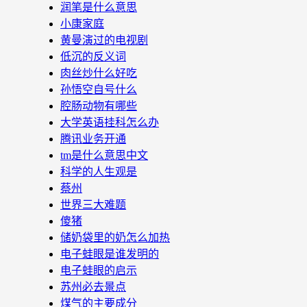
润笔是什么意思
小康家庭
黄曼演过的电视剧
低沉的反义词
肉丝炒什么好吃
孙悟空自号什么
腔肠动物有哪些
大学英语挂科怎么办
腾讯业务开通
tm是什么意思中文
科学的人生观是
蔡州
世界三大难题
傻猪
储奶袋里的奶怎么加热
电子蛙眼是谁发明的
电子蛙眼的启示
苏州必去景点
煤气的主要成分