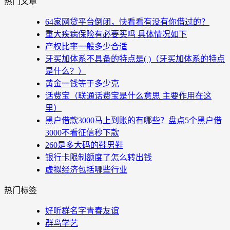
热门文章
64家网贷平台倒闭，快看看有没有你借过的？
重大疾病保险有必要买吗 具体情况如下
产权比率一般多少合适
牙买加体系不具备的特点是( )（牙买加体系的特点
是什么？）
黄金一钱等于多少克
话费宝（联通话费宝是什么意思 主要作用在这
里）
黑户借款3000马上到账的有哪些？盘点5个黑户借
3000不看征信秒下款
260是多大码的鞋男鞋
银行卡限制额度了怎么转出钱
虚拟经济包括哪些行业
热门标签
好听群名字青春友谊
群鸟学艺