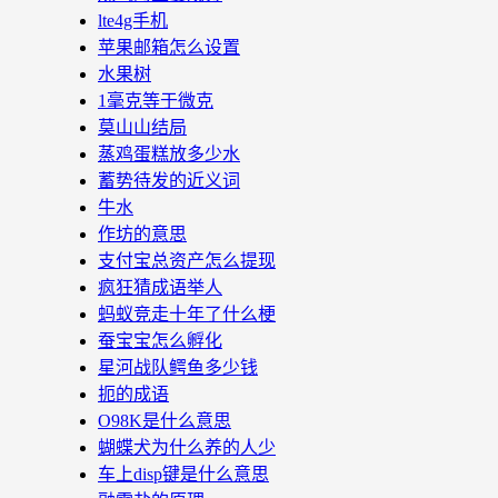
lte4g手机
苹果邮箱怎么设置
水果树
1毫克等于微克
莫山山结局
蒸鸡蛋糕放多少水
蓄势待发的近义词
牛水
作坊的意思
支付宝总资产怎么提现
疯狂猜成语举人
蚂蚁竞走十年了什么梗
蚕宝宝怎么孵化
星河战队鳄鱼多少钱
扼的成语
O98K是什么意思
蝴蝶犬为什么养的人少
车上disp键是什么意思