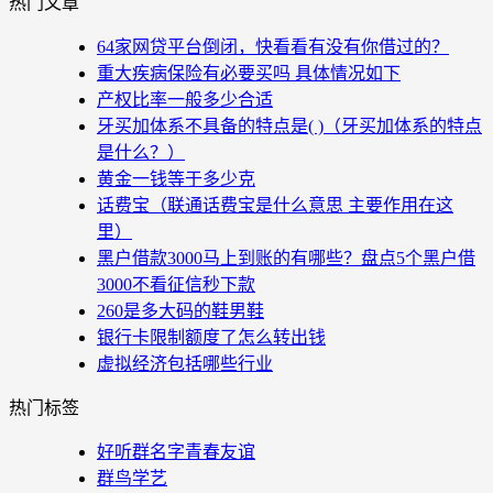
热门文章
64家网贷平台倒闭，快看看有没有你借过的？
重大疾病保险有必要买吗 具体情况如下
产权比率一般多少合适
牙买加体系不具备的特点是( )（牙买加体系的特点
是什么？）
黄金一钱等于多少克
话费宝（联通话费宝是什么意思 主要作用在这
里）
黑户借款3000马上到账的有哪些？盘点5个黑户借
3000不看征信秒下款
260是多大码的鞋男鞋
银行卡限制额度了怎么转出钱
虚拟经济包括哪些行业
热门标签
好听群名字青春友谊
群鸟学艺