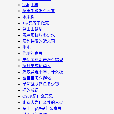
lte4g手机
苹果邮箱怎么设置
水果树
1毫克等于微克
莫山山结局
蒸鸡蛋糕放多少水
蓄势待发的近义词
牛水
作坊的意思
支付宝总资产怎么提现
疯狂猜成语举人
蚂蚁竞走十年了什么梗
蚕宝宝怎么孵化
星河战队鳄鱼多少钱
扼的成语
O98K是什么意思
蝴蝶犬为什么养的人少
车上disp键是什么意思