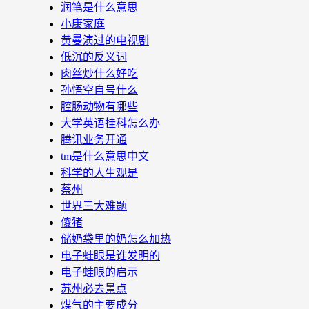
润笔是什么意思
小康家庭
黄曼演过的电视剧
低沉的反义词
肉丝炒什么好吃
孙悟空自号什么
腔肠动物有哪些
大学英语挂科怎么办
腾讯业务开通
tm是什么意思中文
科学的人生观是
蔡州
世界三大难题
傻猪
储奶袋里的奶怎么加热
电子蛙眼是谁发明的
电子蛙眼的启示
苏州必去景点
煤气的主要成分