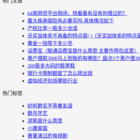
热门文章
64家网贷平台倒闭，快看看有没有你借过的？
重大疾病保险有必要买吗 具体情况如下
产权比率一般多少合适
牙买加体系不具备的特点是( )（牙买加体系的特点
黄金一钱等于多少克
话费宝（联通话费宝是什么意思 主要作用在这里）
黑户借款3000马上到账的有哪些？盘点5个黑户借3
260是多大码的鞋男鞋
银行卡限制额度了怎么转出钱
虚拟经济包括哪些行业
热门标签
好听群名字青春友谊
群鸟学艺
润笔是什么意思
小康家庭
黄曼演过的电视剧