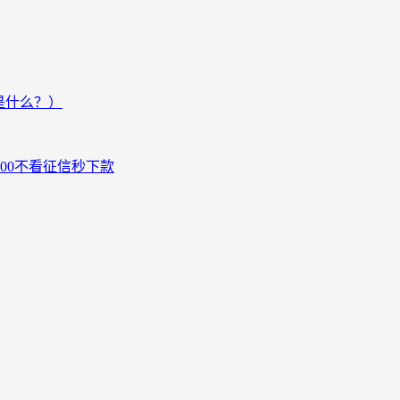
是什么？）
000不看征信秒下款