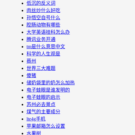
低沉的反义词
肉丝炒什么好吃
孙悟空自号什么
腔肠动物有哪些
大学英语挂科怎么办
腾讯业务开通
tm是什么意思中文
科学的人生观是
蔡州
世界三大难题
傻猪
储奶袋里的奶怎么加热
电子蛙眼是谁发明的
电子蛙眼的启示
苏州必去景点
煤气的主要成分
lte4g手机
苹果邮箱怎么设置
水果树