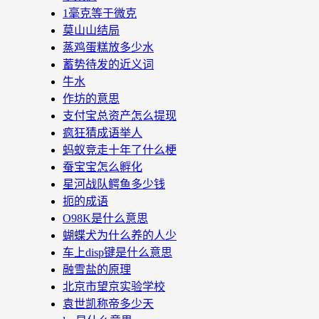
1毫克等于微克
莫山山结局
蒸鸡蛋糕放多少水
蓄势待发的近义词
牛水
作坊的意思
支付宝总资产怎么提现
疯狂猜成语举人
蚂蚁竞走十年了什么梗
蚕宝宝怎么孵化
星河战队鳄鱼多少钱
扼的成语
O98K是什么意思
蝴蝶犬为什么养的人少
车上disp键是什么意思
融雪盐的原理
北京市望京实验学校
袁世凯称帝多少天