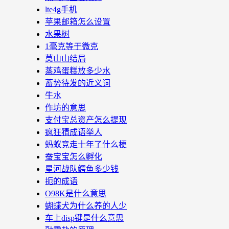
lte4g手机
苹果邮箱怎么设置
水果树
1毫克等于微克
莫山山结局
蒸鸡蛋糕放多少水
蓄势待发的近义词
牛水
作坊的意思
支付宝总资产怎么提现
疯狂猜成语举人
蚂蚁竞走十年了什么梗
蚕宝宝怎么孵化
星河战队鳄鱼多少钱
扼的成语
O98K是什么意思
蝴蝶犬为什么养的人少
车上disp键是什么意思