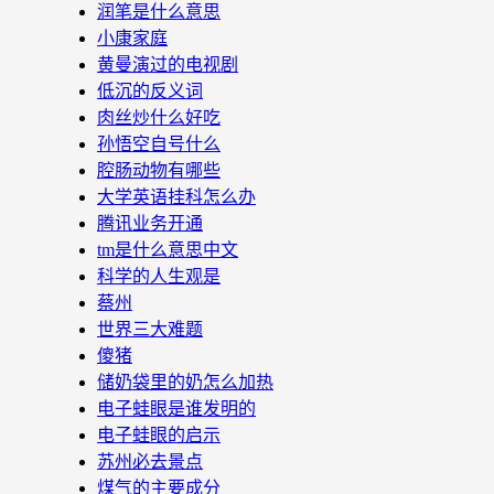
润笔是什么意思
小康家庭
黄曼演过的电视剧
低沉的反义词
肉丝炒什么好吃
孙悟空自号什么
腔肠动物有哪些
大学英语挂科怎么办
腾讯业务开通
tm是什么意思中文
科学的人生观是
蔡州
世界三大难题
傻猪
储奶袋里的奶怎么加热
电子蛙眼是谁发明的
电子蛙眼的启示
苏州必去景点
煤气的主要成分