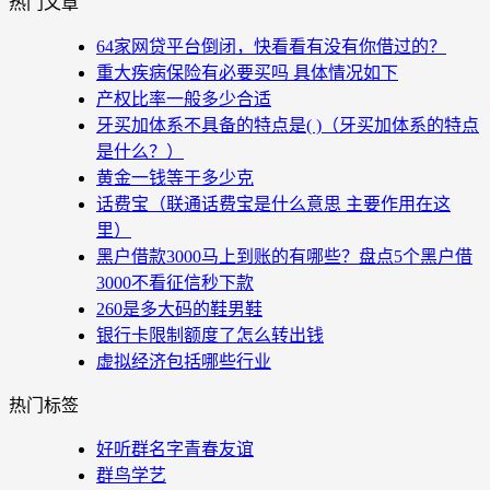
热门文章
64家网贷平台倒闭，快看看有没有你借过的？
重大疾病保险有必要买吗 具体情况如下
产权比率一般多少合适
牙买加体系不具备的特点是( )（牙买加体系的特点
是什么？）
黄金一钱等于多少克
话费宝（联通话费宝是什么意思 主要作用在这
里）
黑户借款3000马上到账的有哪些？盘点5个黑户借
3000不看征信秒下款
260是多大码的鞋男鞋
银行卡限制额度了怎么转出钱
虚拟经济包括哪些行业
热门标签
好听群名字青春友谊
群鸟学艺