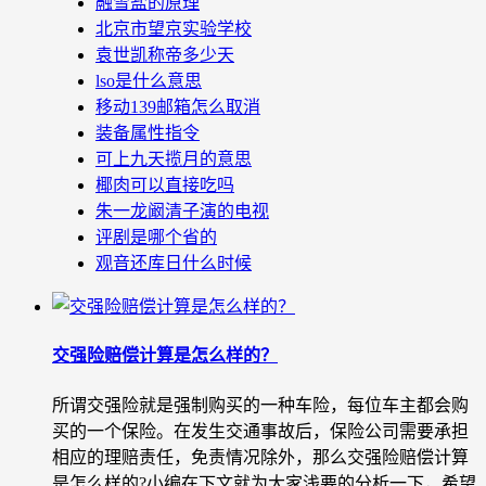
融雪盐的原理
北京市望京实验学校
袁世凯称帝多少天
lso是什么意思
移动139邮箱怎么取消
装备属性指令
可上九天揽月的意思
椰肉可以直接吃吗
朱一龙阚清子演的电视
评剧是哪个省的
观音还库日什么时候
交强险赔偿计算是怎么样的？
所谓交强险就是强制购买的一种车险，每位车主都会购
买的一个保险。在发生交通事故后，保险公司需要承担
相应的理赔责任，免责情况除外，那么交强险赔偿计算
是怎么样的?小编在下文就为大家浅要的分析一下，希望