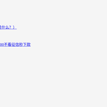
是什么？）
000不看征信秒下款