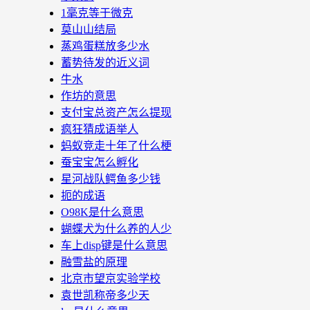
1毫克等于微克
莫山山结局
蒸鸡蛋糕放多少水
蓄势待发的近义词
牛水
作坊的意思
支付宝总资产怎么提现
疯狂猜成语举人
蚂蚁竞走十年了什么梗
蚕宝宝怎么孵化
星河战队鳄鱼多少钱
扼的成语
O98K是什么意思
蝴蝶犬为什么养的人少
车上disp键是什么意思
融雪盐的原理
北京市望京实验学校
袁世凯称帝多少天