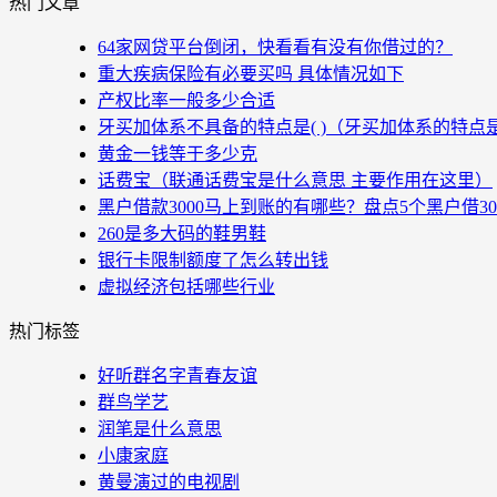
热门文章
64家网贷平台倒闭，快看看有没有你借过的？
重大疾病保险有必要买吗 具体情况如下
产权比率一般多少合适
牙买加体系不具备的特点是( )（牙买加体系的特点
黄金一钱等于多少克
话费宝（联通话费宝是什么意思 主要作用在这里）
黑户借款3000马上到账的有哪些？盘点5个黑户借3
260是多大码的鞋男鞋
银行卡限制额度了怎么转出钱
虚拟经济包括哪些行业
热门标签
好听群名字青春友谊
群鸟学艺
润笔是什么意思
小康家庭
黄曼演过的电视剧