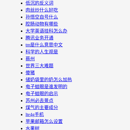
低沉的反义词
肉丝炒什么好吃
孙悟空自号什么
腔肠动物有哪些
大学英语挂科怎么办
腾讯业务开通
tm是什么意思中文
科学的人生观是
蔡州
世界三大难题
傻猪
储奶袋里的奶怎么加热
电子蛙眼是谁发明的
电子蛙眼的启示
苏州必去景点
煤气的主要成分
lte4g手机
苹果邮箱怎么设置
水果树