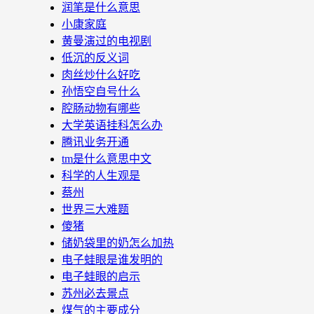
润笔是什么意思
小康家庭
黄曼演过的电视剧
低沉的反义词
肉丝炒什么好吃
孙悟空自号什么
腔肠动物有哪些
大学英语挂科怎么办
腾讯业务开通
tm是什么意思中文
科学的人生观是
蔡州
世界三大难题
傻猪
储奶袋里的奶怎么加热
电子蛙眼是谁发明的
电子蛙眼的启示
苏州必去景点
煤气的主要成分