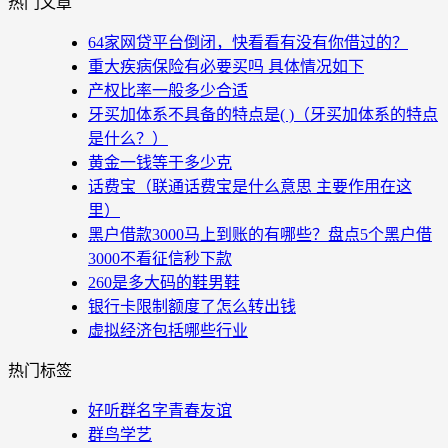
热门文章
64家网贷平台倒闭，快看看有没有你借过的？
重大疾病保险有必要买吗 具体情况如下
产权比率一般多少合适
牙买加体系不具备的特点是( )（牙买加体系的特点
是什么？）
黄金一钱等于多少克
话费宝（联通话费宝是什么意思 主要作用在这
里）
黑户借款3000马上到账的有哪些？盘点5个黑户借
3000不看征信秒下款
260是多大码的鞋男鞋
银行卡限制额度了怎么转出钱
虚拟经济包括哪些行业
热门标签
好听群名字青春友谊
群鸟学艺