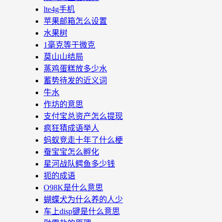
lte4g手机
苹果邮箱怎么设置
水果树
1毫克等于微克
莫山山结局
蒸鸡蛋糕放多少水
蓄势待发的近义词
牛水
作坊的意思
支付宝总资产怎么提现
疯狂猜成语举人
蚂蚁竞走十年了什么梗
蚕宝宝怎么孵化
星河战队鳄鱼多少钱
扼的成语
O98K是什么意思
蝴蝶犬为什么养的人少
车上disp键是什么意思