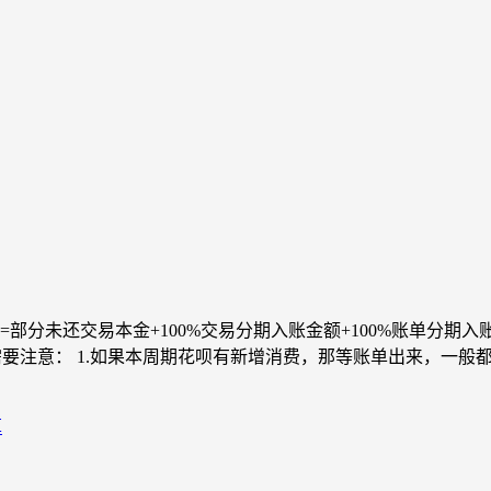
未还交易本金+100%交易分期入账金额+100%账单分期入账金额
家需要注意： 1.如果本周期花呗有新增消费，那等账单出来，一
算