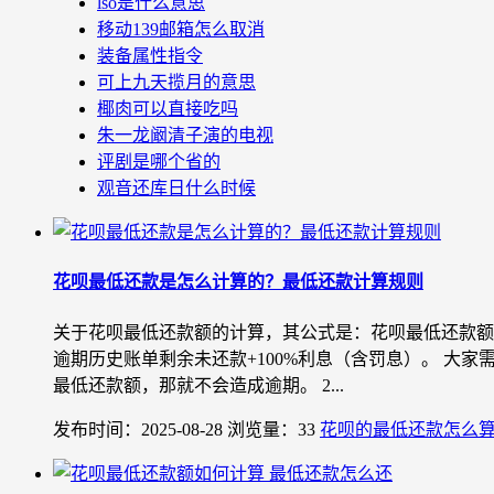
lso是什么意思
移动139邮箱怎么取消
装备属性指令
可上九天揽月的意思
椰肉可以直接吃吗
朱一龙阚清子演的电视
评剧是哪个省的
观音还库日什么时候
花呗最低还款是怎么计算的？最低还款计算规则
关于花呗最低还款额的计算，其公式是：花呗最低还款额=部分
逾期历史账单剩余未还款+100%利息（含罚息）。 大
最低还款额，那就不会造成逾期。 2...
发布时间：2025-08-28
浏览量：33
花呗的最低还款怎么