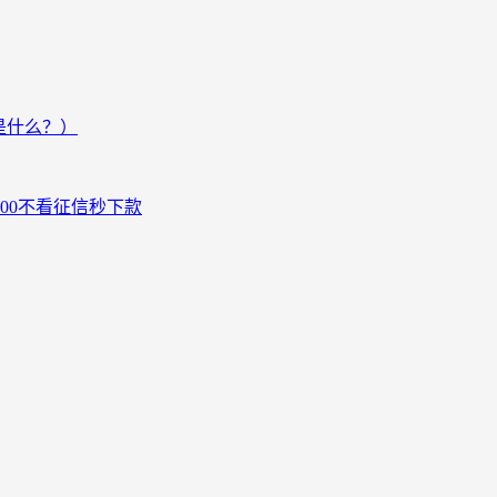
是什么？）
000不看征信秒下款