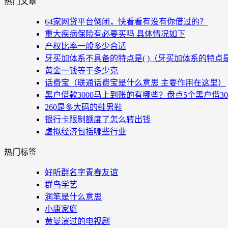
热门文章
64家网贷平台倒闭，快看看有没有你借过的？
重大疾病保险有必要买吗 具体情况如下
产权比率一般多少合适
牙买加体系不具备的特点是( )（牙买加体系的特点
黄金一钱等于多少克
话费宝（联通话费宝是什么意思 主要作用在这里）
黑户借款3000马上到账的有哪些？盘点5个黑户借3
260是多大码的鞋男鞋
银行卡限制额度了怎么转出钱
虚拟经济包括哪些行业
热门标签
好听群名字青春友谊
群鸟学艺
润笔是什么意思
小康家庭
黄曼演过的电视剧