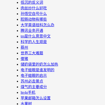
低沉的反义词
肉丝炒什么好吃
孙悟空自号什么
腔肠动物有哪些
大学英语挂科怎么办
腾讯业务开通
tm是什么意思中文
科学的人生观是
蔡州
世界三大难题
傻猪
储奶袋里的奶怎么加热
电子蛙眼是谁发明的
电子蛙眼的启示
苏州必去景点
煤气的主要成分
lte4g手机
苹果邮箱怎么设置
水果树