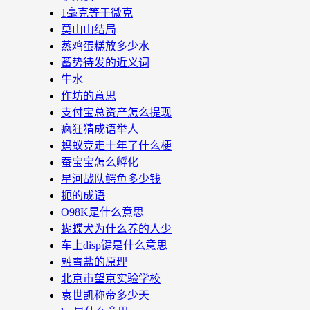
1毫克等于微克
莫山山结局
蒸鸡蛋糕放多少水
蓄势待发的近义词
牛水
作坊的意思
支付宝总资产怎么提现
疯狂猜成语举人
蚂蚁竞走十年了什么梗
蚕宝宝怎么孵化
星河战队鳄鱼多少钱
扼的成语
O98K是什么意思
蝴蝶犬为什么养的人少
车上disp键是什么意思
融雪盐的原理
北京市望京实验学校
袁世凯称帝多少天