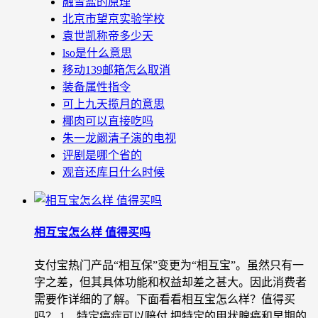
融雪盐的原理
北京市望京实验学校
袁世凯称帝多少天
lso是什么意思
移动139邮箱怎么取消
装备属性指令
可上九天揽月的意思
椰肉可以直接吃吗
朱一龙阚清子演的电视
评剧是哪个省的
观音还库日什么时候
相互宝怎么样 值得买吗
支付宝热门产品“相互保”变更为“相互宝”。虽然只有一
字之差，但其具体功能和权益却差之甚大。因此消费者
需要作详细的了解。下面看看相互宝怎么样？值得买
吗？ 1、特定癌症可以赔付 把特定的甲状腺癌和早期的