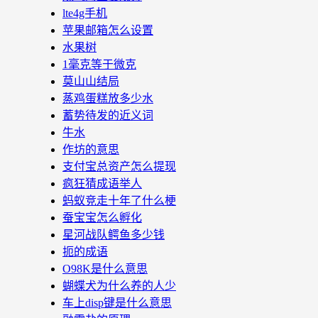
lte4g手机
苹果邮箱怎么设置
水果树
1毫克等于微克
莫山山结局
蒸鸡蛋糕放多少水
蓄势待发的近义词
牛水
作坊的意思
支付宝总资产怎么提现
疯狂猜成语举人
蚂蚁竞走十年了什么梗
蚕宝宝怎么孵化
星河战队鳄鱼多少钱
扼的成语
O98K是什么意思
蝴蝶犬为什么养的人少
车上disp键是什么意思