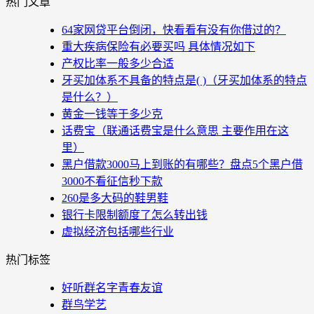
热门文章
64家网贷平台倒闭，快看看有没有你借过的？
重大疾病保险有必要买吗 具体情况如下
产权比率一般多少合适
牙买加体系不具备的特点是( )（牙买加体系的特点
是什么？）
黄金一钱等于多少克
话费宝（联通话费宝是什么意思 主要作用在这
里）
黑户借款3000马上到账的有哪些？盘点5个黑户借
3000不看征信秒下款
260是多大码的鞋男鞋
银行卡限制额度了怎么转出钱
虚拟经济包括哪些行业
热门标签
好听群名字青春友谊
群鸟学艺