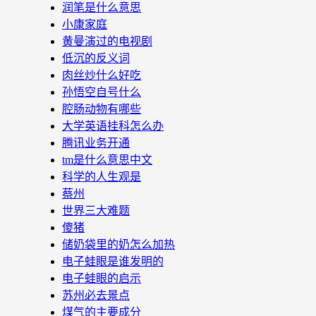
润笔是什么意思
小康家庭
黄曼演过的电视剧
低沉的反义词
肉丝炒什么好吃
孙悟空自号什么
腔肠动物有哪些
大学英语挂科怎么办
腾讯业务开通
tm是什么意思中文
科学的人生观是
蔡州
世界三大难题
傻猪
储奶袋里的奶怎么加热
电子蛙眼是谁发明的
电子蛙眼的启示
苏州必去景点
煤气的主要成分