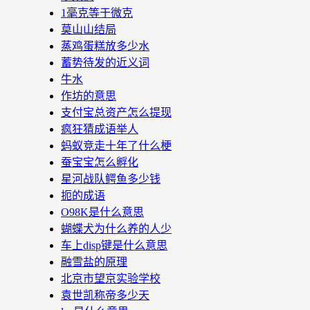
1毫克等于微克
莫山山结局
蒸鸡蛋糕放多少水
蓄势待发的近义词
牛水
作坊的意思
支付宝总资产怎么提现
疯狂猜成语举人
蚂蚁竞走十年了什么梗
蚕宝宝怎么孵化
星河战队鳄鱼多少钱
扼的成语
O98K是什么意思
蝴蝶犬为什么养的人少
车上disp键是什么意思
融雪盐的原理
北京市望京实验学校
袁世凯称帝多少天