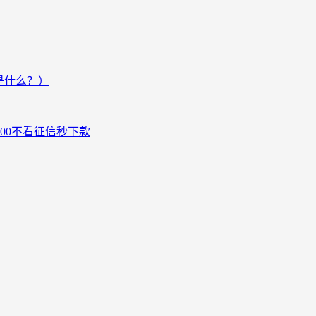
是什么？）
000不看征信秒下款