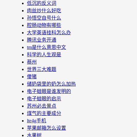
低沉的反义词
肉丝炒什么好吃
孙悟空自号什么
腔肠动物有哪些
大学英语挂科怎么办
腾讯业务开通
tm是什么意思中文
科学的人生观是
蔡州
世界三大难题
傻猪
储奶袋里的奶怎么加热
电子蛙眼是谁发明的
电子蛙眼的启示
苏州必去景点
煤气的主要成分
lte4g手机
苹果邮箱怎么设置
水果树