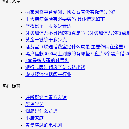
热门文章
64家网贷平台倒闭，快看看有没有你借过的？
重大疾病保险有必要买吗 具体情况如下
产权比率一般多少合适
牙买加体系不具备的特点是( )（牙买加体系的特点
黄金一钱等于多少克
话费宝（联通话费宝是什么意思 主要作用在这里）
黑户借款3000马上到账的有哪些？盘点5个黑户借3
260是多大码的鞋男鞋
银行卡限制额度了怎么转出钱
虚拟经济包括哪些行业
热门标签
好听群名字青春友谊
群鸟学艺
润笔是什么意思
小康家庭
黄曼演过的电视剧