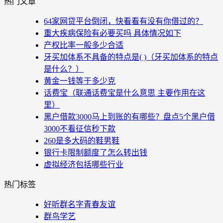
热门文章
64家网贷平台倒闭，快看看有没有你借过的？
重大疾病保险有必要买吗 具体情况如下
产权比率一般多少合适
牙买加体系不具备的特点是( )（牙买加体系的特点
是什么？）
黄金一钱等于多少克
话费宝（联通话费宝是什么意思 主要作用在这
里）
黑户借款3000马上到账的有哪些？盘点5个黑户借
3000不看征信秒下款
260是多大码的鞋男鞋
银行卡限制额度了怎么转出钱
虚拟经济包括哪些行业
热门标签
好听群名字青春友谊
群鸟学艺