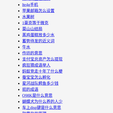
lte4g手机
苹果邮箱怎么设置
水果树
1毫克等于微克
莫山山结局
蒸鸡蛋糕放多少水
蓄势待发的近义词
牛水
作坊的意思
支付宝总资产怎么提现
疯狂猜成语举人
蚂蚁竞走十年了什么梗
蚕宝宝怎么孵化
星河战队鳄鱼多少钱
扼的成语
O98K是什么意思
蝴蝶犬为什么养的人少
车上disp键是什么意思