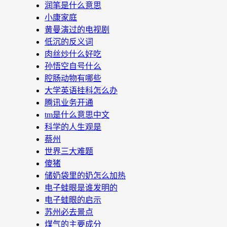
润笔是什么意思
小康家庭
黄曼演过的电视剧
低沉的反义词
肉丝炒什么好吃
孙悟空自号什么
腔肠动物有哪些
大学英语挂科怎么办
腾讯业务开通
tm是什么意思中文
科学的人生观是
蔡州
世界三大难题
傻猪
储奶袋里的奶怎么加热
电子蛙眼是谁发明的
电子蛙眼的启示
苏州必去景点
煤气的主要成分