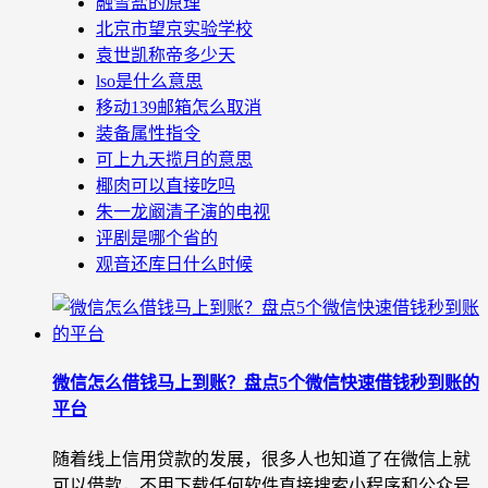
融雪盐的原理
北京市望京实验学校
袁世凯称帝多少天
lso是什么意思
移动139邮箱怎么取消
装备属性指令
可上九天揽月的意思
椰肉可以直接吃吗
朱一龙阚清子演的电视
评剧是哪个省的
观音还库日什么时候
微信怎么借钱马上到账？盘点5个微信快速借钱秒到账的
平台
随着线上信用贷款的发展，很多人也知道了在微信上就
可以借款，不用下载任何软件直接搜索小程序和公众号