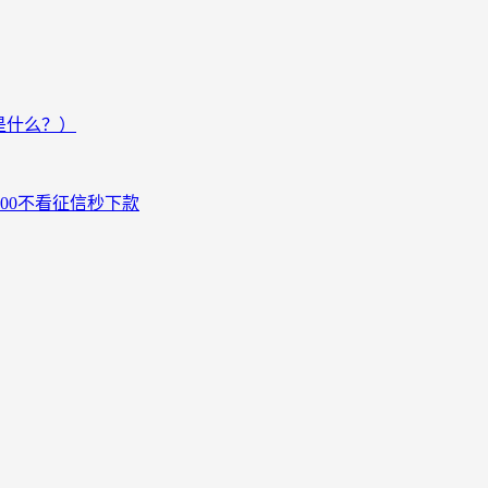
是什么？）
000不看征信秒下款