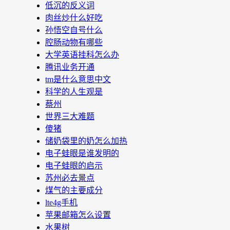
低沉的反义词
肉丝炒什么好吃
孙悟空自号什么
腔肠动物有哪些
大学英语挂科怎么办
腾讯业务开通
tm是什么意思中文
科学的人生观是
蔡州
世界三大难题
傻猪
储奶袋里的奶怎么加热
电子蛙眼是谁发明的
电子蛙眼的启示
苏州必去景点
煤气的主要成分
lte4g手机
苹果邮箱怎么设置
水果树