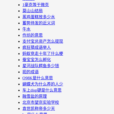
1毫克等于微克
莫山山结局
蒸鸡蛋糕放多少水
蓄势待发的近义词
牛水
作坊的意思
支付宝总资产怎么提现
疯狂猜成语举人
蚂蚁竞走十年了什么梗
蚕宝宝怎么孵化
星河战队鳄鱼多少钱
扼的成语
O98K是什么意思
蝴蝶犬为什么养的人少
车上disp键是什么意思
融雪盐的原理
北京市望京实验学校
袁世凯称帝多少天