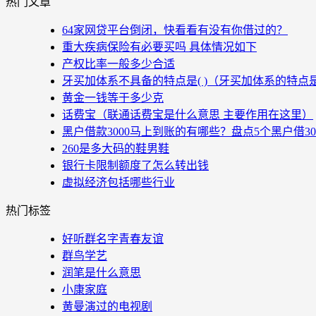
热门文章
64家网贷平台倒闭，快看看有没有你借过的？
重大疾病保险有必要买吗 具体情况如下
产权比率一般多少合适
牙买加体系不具备的特点是( )（牙买加体系的特点
黄金一钱等于多少克
话费宝（联通话费宝是什么意思 主要作用在这里）
黑户借款3000马上到账的有哪些？盘点5个黑户借3
260是多大码的鞋男鞋
银行卡限制额度了怎么转出钱
虚拟经济包括哪些行业
热门标签
好听群名字青春友谊
群鸟学艺
润笔是什么意思
小康家庭
黄曼演过的电视剧