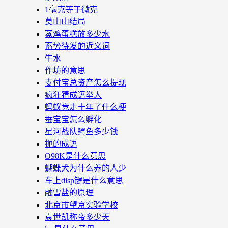
1毫克等于微克
莫山山结局
蒸鸡蛋糕放多少水
蓄势待发的近义词
牛水
作坊的意思
支付宝总资产怎么提现
疯狂猜成语举人
蚂蚁竞走十年了什么梗
蚕宝宝怎么孵化
星河战队鳄鱼多少钱
扼的成语
O98K是什么意思
蝴蝶犬为什么养的人少
车上disp键是什么意思
融雪盐的原理
北京市望京实验学校
袁世凯称帝多少天