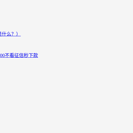
是什么？）
000不看征信秒下款