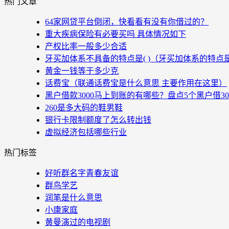
热门文章
64家网贷平台倒闭，快看看有没有你借过的？
重大疾病保险有必要买吗 具体情况如下
产权比率一般多少合适
牙买加体系不具备的特点是( )（牙买加体系的特点
黄金一钱等于多少克
话费宝（联通话费宝是什么意思 主要作用在这里）
黑户借款3000马上到账的有哪些？盘点5个黑户借3
260是多大码的鞋男鞋
银行卡限制额度了怎么转出钱
虚拟经济包括哪些行业
热门标签
好听群名字青春友谊
群鸟学艺
润笔是什么意思
小康家庭
黄曼演过的电视剧