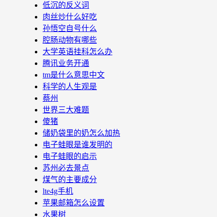
低沉的反义词
肉丝炒什么好吃
孙悟空自号什么
腔肠动物有哪些
大学英语挂科怎么办
腾讯业务开通
tm是什么意思中文
科学的人生观是
蔡州
世界三大难题
傻猪
储奶袋里的奶怎么加热
电子蛙眼是谁发明的
电子蛙眼的启示
苏州必去景点
煤气的主要成分
lte4g手机
苹果邮箱怎么设置
水果树