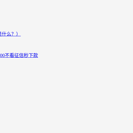
是什么？）
000不看征信秒下款