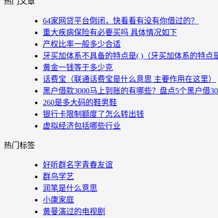
热门文章
64家网贷平台倒闭，快看看有没有你借过的？
重大疾病保险有必要买吗 具体情况如下
产权比率一般多少合适
牙买加体系不具备的特点是( )（牙买加体系的特点
黄金一钱等于多少克
话费宝（联通话费宝是什么意思 主要作用在这里）
黑户借款3000马上到账的有哪些？盘点5个黑户借3
260是多大码的鞋男鞋
银行卡限制额度了怎么转出钱
虚拟经济包括哪些行业
热门标签
好听群名字青春友谊
群鸟学艺
润笔是什么意思
小康家庭
黄曼演过的电视剧