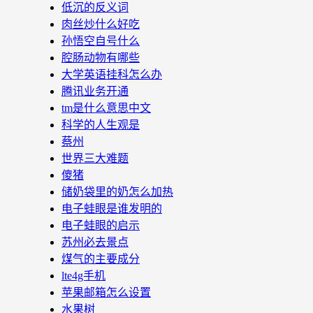
低沉的反义词
肉丝炒什么好吃
孙悟空自号什么
腔肠动物有哪些
大学英语挂科怎么办
腾讯业务开通
tm是什么意思中文
科学的人生观是
蔡州
世界三大难题
傻猪
储奶袋里的奶怎么加热
电子蛙眼是谁发明的
电子蛙眼的启示
苏州必去景点
煤气的主要成分
lte4g手机
苹果邮箱怎么设置
水果树