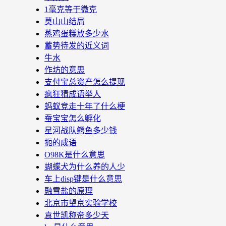
1毫克等于微克
莫山山结局
蒸鸡蛋糕放多少水
蓄势待发的近义词
牛水
作坊的意思
支付宝总资产怎么提现
疯狂猜成语举人
蚂蚁竞走十年了什么梗
蚕宝宝怎么孵化
星河战队鳄鱼多少钱
扼的成语
O98K是什么意思
蝴蝶犬为什么养的人少
车上disp键是什么意思
融雪盐的原理
北京市望京实验学校
袁世凯称帝多少天