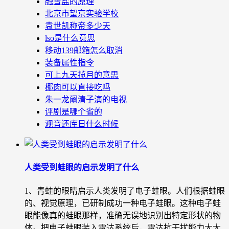
融雪盐的原理
北京市望京实验学校
袁世凯称帝多少天
lso是什么意思
移动139邮箱怎么取消
装备属性指令
可上九天揽月的意思
椰肉可以直接吃吗
朱一龙阚清子演的电视
评剧是哪个省的
观音还库日什么时候
人类受到蛙眼的启示发明了什么
1、青蛙的眼睛启示人类发明了电子蛙眼。人们根据蛙眼
的、视觉原理，已研制成功一种电子蛙眼。这种电子蛙
眼能像真的蛙眼那样，准确无误地识别出特定形状的物
体。把电子蛙眼装入雷达系统后，雷达抗干扰能力大大