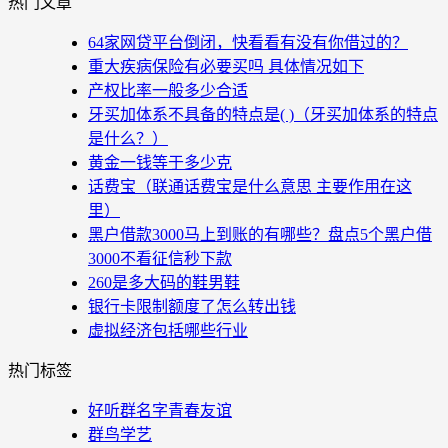
热门文章
64家网贷平台倒闭，快看看有没有你借过的？
重大疾病保险有必要买吗 具体情况如下
产权比率一般多少合适
牙买加体系不具备的特点是( )（牙买加体系的特点
是什么？）
黄金一钱等于多少克
话费宝（联通话费宝是什么意思 主要作用在这
里）
黑户借款3000马上到账的有哪些？盘点5个黑户借
3000不看征信秒下款
260是多大码的鞋男鞋
银行卡限制额度了怎么转出钱
虚拟经济包括哪些行业
热门标签
好听群名字青春友谊
群鸟学艺