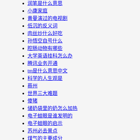
润笔是什么意思
小康家庭
黄曼演过的电视剧
低沉的反义词
肉丝炒什么好吃
孙悟空自号什么
腔肠动物有哪些
大学英语挂科怎么办
腾讯业务开通
tm是什么意思中文
科学的人生观是
蔡州
世界三大难题
傻猪
储奶袋里的奶怎么加热
电子蛙眼是谁发明的
电子蛙眼的启示
苏州必去景点
煤气的主要成分