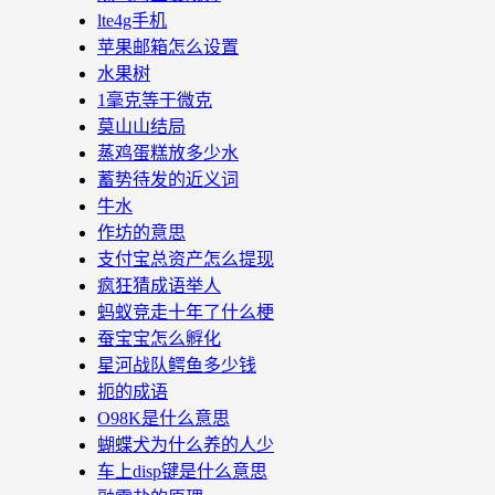
lte4g手机
苹果邮箱怎么设置
水果树
1毫克等于微克
莫山山结局
蒸鸡蛋糕放多少水
蓄势待发的近义词
牛水
作坊的意思
支付宝总资产怎么提现
疯狂猜成语举人
蚂蚁竞走十年了什么梗
蚕宝宝怎么孵化
星河战队鳄鱼多少钱
扼的成语
O98K是什么意思
蝴蝶犬为什么养的人少
车上disp键是什么意思