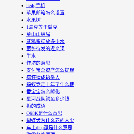
lte4g手机
苹果邮箱怎么设置
水果树
1毫克等于微克
莫山山结局
蒸鸡蛋糕放多少水
蓄势待发的近义词
牛水
作坊的意思
支付宝总资产怎么提现
疯狂猜成语举人
蚂蚁竞走十年了什么梗
蚕宝宝怎么孵化
星河战队鳄鱼多少钱
扼的成语
O98K是什么意思
蝴蝶犬为什么养的人少
车上disp键是什么意思