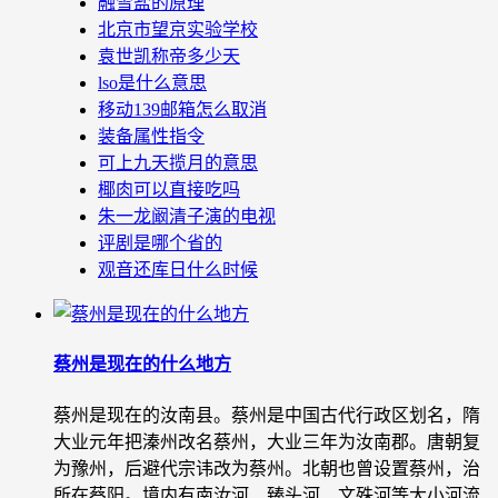
融雪盐的原理
北京市望京实验学校
袁世凯称帝多少天
lso是什么意思
移动139邮箱怎么取消
装备属性指令
可上九天揽月的意思
椰肉可以直接吃吗
朱一龙阚清子演的电视
评剧是哪个省的
观音还库日什么时候
蔡州是现在的什么地方
蔡州是现在的汝南县。蔡州是中国古代行政区划名，隋
大业元年把溱州改名蔡州，大业三年为汝南郡。唐朝复
为豫州，后避代宗讳改为蔡州。北朝也曾设置蔡州，治
所在蔡阳。境内有南汝河、臻头河、文殊河等大小河流