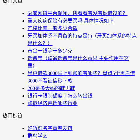
热门文章
64家网贷平台倒闭，快看看有没有你借过的？
重大疾病保险有必要买吗 具体情况如下
产权比率一般多少合适
牙买加体系不具备的特点是( )（牙买加体系的特点
是什么？）
黄金一钱等于多少克
话费宝（联通话费宝是什么意思 主要作用在这
里）
黑户借款3000马上到账的有哪些？盘点5个黑户借
3000不看征信秒下款
260是多大码的鞋男鞋
银行卡限制额度了怎么转出钱
虚拟经济包括哪些行业
热门标签
好听群名字青春友谊
群鸟学艺