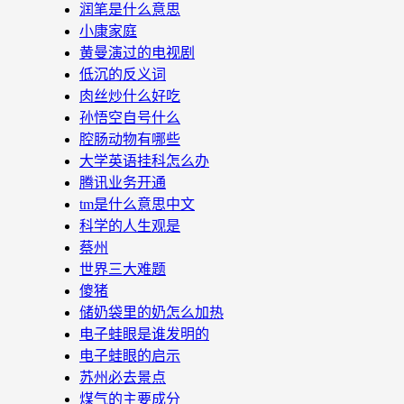
润笔是什么意思
小康家庭
黄曼演过的电视剧
低沉的反义词
肉丝炒什么好吃
孙悟空自号什么
腔肠动物有哪些
大学英语挂科怎么办
腾讯业务开通
tm是什么意思中文
科学的人生观是
蔡州
世界三大难题
傻猪
储奶袋里的奶怎么加热
电子蛙眼是谁发明的
电子蛙眼的启示
苏州必去景点
煤气的主要成分