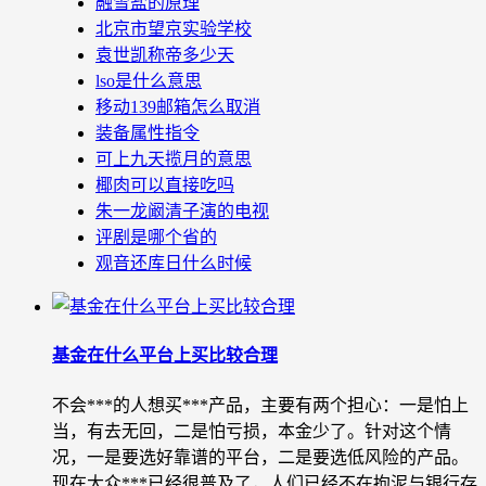
融雪盐的原理
北京市望京实验学校
袁世凯称帝多少天
lso是什么意思
移动139邮箱怎么取消
装备属性指令
可上九天揽月的意思
椰肉可以直接吃吗
朱一龙阚清子演的电视
评剧是哪个省的
观音还库日什么时候
基金在什么平台上买比较合理
不会***的人想买***产品，主要有两个担心：一是怕上
当，有去无回，二是怕亏损，本金少了。针对这个情
况，一是要选好靠谱的平台，二是要选低风险的产品。
现在大众***已经很普及了，人们已经不在拘泥与银行存