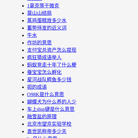
1毫克等于微克
莫山山结局
蒸鸡蛋糕放多少水
蓄势待发的近义词
牛水
作坊的意思
支付宝总资产怎么提现
疯狂猜成语举人
蚂蚁竞走十年了什么梗
蚕宝宝怎么孵化
星河战队鳄鱼多少钱
扼的成语
O98K是什么意思
蝴蝶犬为什么养的人少
车上disp键是什么意思
融雪盐的原理
北京市望京实验学校
袁世凯称帝多少天