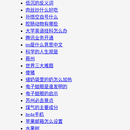
低沉的反义词
肉丝炒什么好吃
孙悟空自号什么
腔肠动物有哪些
大学英语挂科怎么办
腾讯业务开通
tm是什么意思中文
科学的人生观是
蔡州
世界三大难题
傻猪
储奶袋里的奶怎么加热
电子蛙眼是谁发明的
电子蛙眼的启示
苏州必去景点
煤气的主要成分
lte4g手机
苹果邮箱怎么设置
水果树