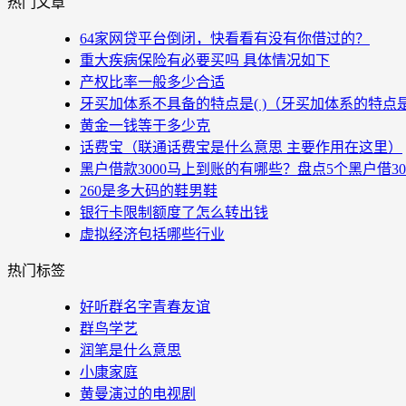
热门文章
64家网贷平台倒闭，快看看有没有你借过的？
重大疾病保险有必要买吗 具体情况如下
产权比率一般多少合适
牙买加体系不具备的特点是( )（牙买加体系的特点
黄金一钱等于多少克
话费宝（联通话费宝是什么意思 主要作用在这里）
黑户借款3000马上到账的有哪些？盘点5个黑户借3
260是多大码的鞋男鞋
银行卡限制额度了怎么转出钱
虚拟经济包括哪些行业
热门标签
好听群名字青春友谊
群鸟学艺
润笔是什么意思
小康家庭
黄曼演过的电视剧