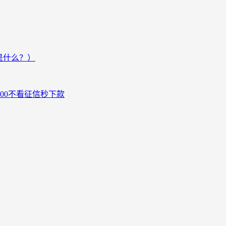
是什么？）
000不看征信秒下款