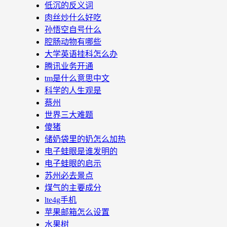
低沉的反义词
肉丝炒什么好吃
孙悟空自号什么
腔肠动物有哪些
大学英语挂科怎么办
腾讯业务开通
tm是什么意思中文
科学的人生观是
蔡州
世界三大难题
傻猪
储奶袋里的奶怎么加热
电子蛙眼是谁发明的
电子蛙眼的启示
苏州必去景点
煤气的主要成分
lte4g手机
苹果邮箱怎么设置
水果树