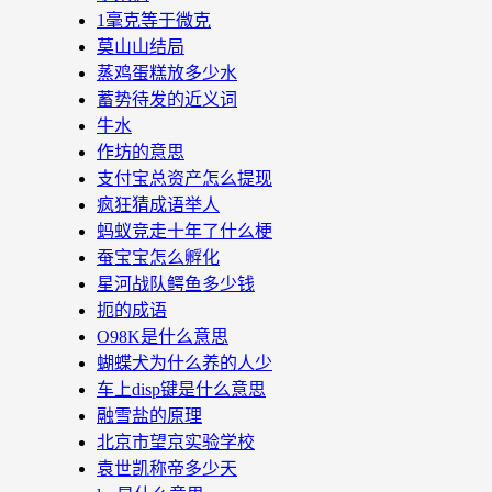
1毫克等于微克
莫山山结局
蒸鸡蛋糕放多少水
蓄势待发的近义词
牛水
作坊的意思
支付宝总资产怎么提现
疯狂猜成语举人
蚂蚁竞走十年了什么梗
蚕宝宝怎么孵化
星河战队鳄鱼多少钱
扼的成语
O98K是什么意思
蝴蝶犬为什么养的人少
车上disp键是什么意思
融雪盐的原理
北京市望京实验学校
袁世凯称帝多少天