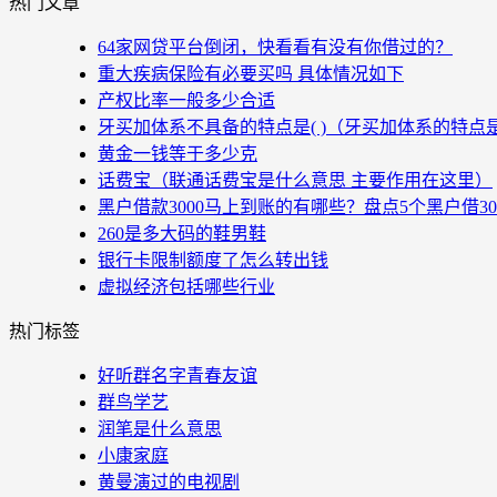
热门文章
64家网贷平台倒闭，快看看有没有你借过的？
重大疾病保险有必要买吗 具体情况如下
产权比率一般多少合适
牙买加体系不具备的特点是( )（牙买加体系的特点
黄金一钱等于多少克
话费宝（联通话费宝是什么意思 主要作用在这里）
黑户借款3000马上到账的有哪些？盘点5个黑户借3
260是多大码的鞋男鞋
银行卡限制额度了怎么转出钱
虚拟经济包括哪些行业
热门标签
好听群名字青春友谊
群鸟学艺
润笔是什么意思
小康家庭
黄曼演过的电视剧