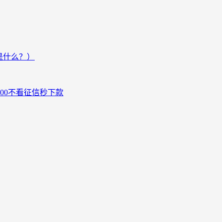
是什么？）
000不看征信秒下款