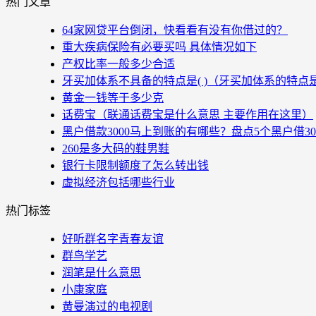
热门文章
64家网贷平台倒闭，快看看有没有你借过的？
重大疾病保险有必要买吗 具体情况如下
产权比率一般多少合适
牙买加体系不具备的特点是( )（牙买加体系的特点
黄金一钱等于多少克
话费宝（联通话费宝是什么意思 主要作用在这里）
黑户借款3000马上到账的有哪些？盘点5个黑户借3
260是多大码的鞋男鞋
银行卡限制额度了怎么转出钱
虚拟经济包括哪些行业
热门标签
好听群名字青春友谊
群鸟学艺
润笔是什么意思
小康家庭
黄曼演过的电视剧