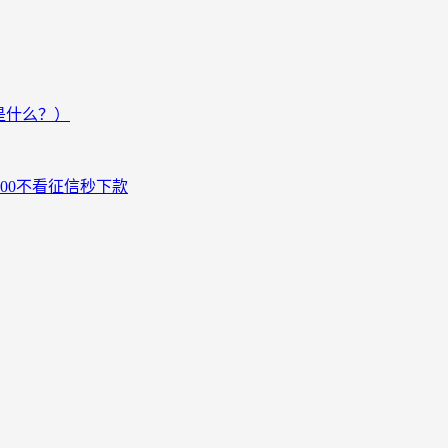
是什么？）
000不看征信秒下款