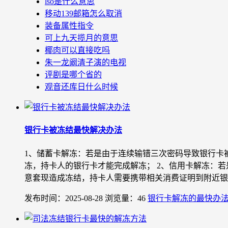
lso是什么意思
移动139邮箱怎么取消
装备属性指令
可上九天揽月的意思
椰肉可以直接吃吗
朱一龙阚清子演的电视
评剧是哪个省的
观音还库日什么时候
银行卡被冻结最快解决办法
1、储蓄卡解冻：若是由于连续输错三次密码导致银行卡
冻，持卡人的银行卡才能完成解冻； 2、信用卡解冻：
意套现造成冻结，持卡人需要携带相关消费证明到附近银行
发布时间：2025-08-28
浏览量：46
银行卡解冻的最快办