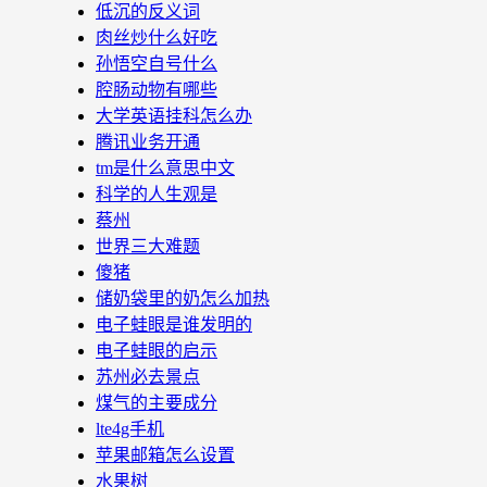
低沉的反义词
肉丝炒什么好吃
孙悟空自号什么
腔肠动物有哪些
大学英语挂科怎么办
腾讯业务开通
tm是什么意思中文
科学的人生观是
蔡州
世界三大难题
傻猪
储奶袋里的奶怎么加热
电子蛙眼是谁发明的
电子蛙眼的启示
苏州必去景点
煤气的主要成分
lte4g手机
苹果邮箱怎么设置
水果树