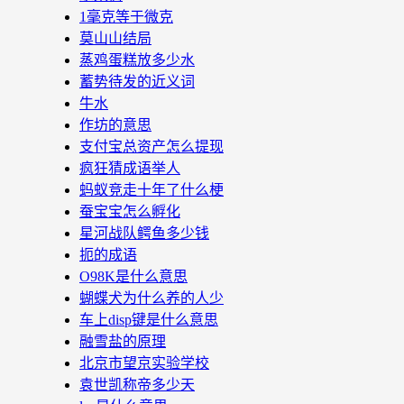
1毫克等于微克
莫山山结局
蒸鸡蛋糕放多少水
蓄势待发的近义词
牛水
作坊的意思
支付宝总资产怎么提现
疯狂猜成语举人
蚂蚁竞走十年了什么梗
蚕宝宝怎么孵化
星河战队鳄鱼多少钱
扼的成语
O98K是什么意思
蝴蝶犬为什么养的人少
车上disp键是什么意思
融雪盐的原理
北京市望京实验学校
袁世凯称帝多少天