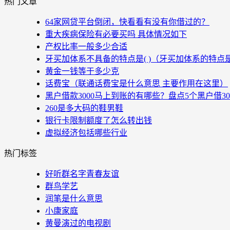
热门文章
64家网贷平台倒闭，快看看有没有你借过的？
重大疾病保险有必要买吗 具体情况如下
产权比率一般多少合适
牙买加体系不具备的特点是( )（牙买加体系的特点
黄金一钱等于多少克
话费宝（联通话费宝是什么意思 主要作用在这里）
黑户借款3000马上到账的有哪些？盘点5个黑户借3
260是多大码的鞋男鞋
银行卡限制额度了怎么转出钱
虚拟经济包括哪些行业
热门标签
好听群名字青春友谊
群鸟学艺
润笔是什么意思
小康家庭
黄曼演过的电视剧