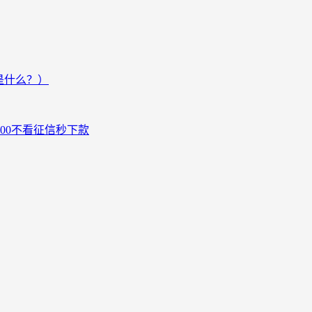
是什么？）
000不看征信秒下款