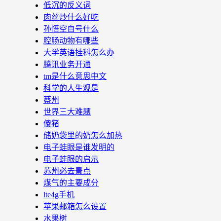
低沉的反义词
肉丝炒什么好吃
孙悟空自号什么
腔肠动物有哪些
大学英语挂科怎么办
腾讯业务开通
tm是什么意思中文
科学的人生观是
蔡州
世界三大难题
傻猪
储奶袋里的奶怎么加热
电子蛙眼是谁发明的
电子蛙眼的启示
苏州必去景点
煤气的主要成分
lte4g手机
苹果邮箱怎么设置
水果树