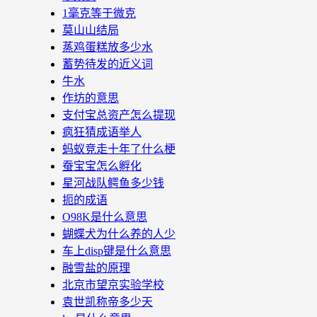
1毫克等于微克
莫山山结局
蒸鸡蛋糕放多少水
蓄势待发的近义词
牛水
作坊的意思
支付宝总资产怎么提现
疯狂猜成语举人
蚂蚁竞走十年了什么梗
蚕宝宝怎么孵化
星河战队鳄鱼多少钱
扼的成语
O98K是什么意思
蝴蝶犬为什么养的人少
车上disp键是什么意思
融雪盐的原理
北京市望京实验学校
袁世凯称帝多少天