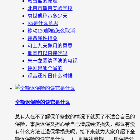
融雪盐的原理
北京市望京实验学校
袁世凯称帝多少天
lso是什么意思
移动139邮箱怎么取消
装备属性指令
可上九天揽月的意思
椰肉可以直接吃吗
朱一龙阚清子演的电视
评剧是哪个省的
观音还库日什么时候
全额退保险的诀窍是什么
总有人在不了解保单条款的情况下就买了不适合自己的
保险，事后退保又担心给自己造成经济损失，那么有没
有什么方法让退保零损失呢，接下来就为大家介绍下全
额退保险的诀窍是什么。 1、利用犹豫期。一般保险公