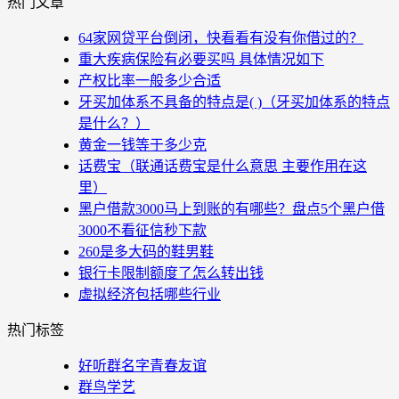
热门文章
64家网贷平台倒闭，快看看有没有你借过的？
重大疾病保险有必要买吗 具体情况如下
产权比率一般多少合适
牙买加体系不具备的特点是( )（牙买加体系的特点
是什么？）
黄金一钱等于多少克
话费宝（联通话费宝是什么意思 主要作用在这
里）
黑户借款3000马上到账的有哪些？盘点5个黑户借
3000不看征信秒下款
260是多大码的鞋男鞋
银行卡限制额度了怎么转出钱
虚拟经济包括哪些行业
热门标签
好听群名字青春友谊
群鸟学艺