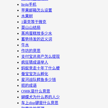
lte4g手机
苹果邮箱怎么设置
水果树
1毫克等于微克
莫山山结局
蒸鸡蛋糕放多少水
蓄势待发的近义词
牛水
作坊的意思
支付宝总资产怎么提现
疯狂猜成语举人
蚂蚁竞走十年了什么梗
蚕宝宝怎么孵化
星河战队鳄鱼多少钱
扼的成语
O98K是什么意思
蝴蝶犬为什么养的人少
车上disp键是什么意思