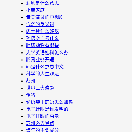
润笔是什么意思
小康家庭
黄曼演过的电视剧
低沉的反义词
肉丝炒什么好吃
孙悟空自号什么
腔肠动物有哪些
大学英语挂科怎么办
腾讯业务开通
tm是什么意思中文
科学的人生观是
蔡州
世界三大难题
傻猪
储奶袋里的奶怎么加热
电子蛙眼是谁发明的
电子蛙眼的启示
苏州必去景点
煤气的主要成分