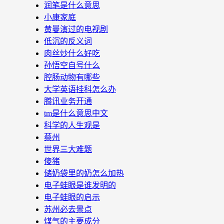
润笔是什么意思
小康家庭
黄曼演过的电视剧
低沉的反义词
肉丝炒什么好吃
孙悟空自号什么
腔肠动物有哪些
大学英语挂科怎么办
腾讯业务开通
tm是什么意思中文
科学的人生观是
蔡州
世界三大难题
傻猪
储奶袋里的奶怎么加热
电子蛙眼是谁发明的
电子蛙眼的启示
苏州必去景点
煤气的主要成分