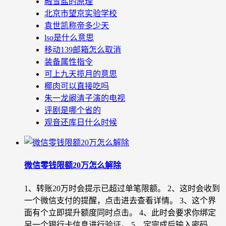
融雪盐的原理
北京市望京实验学校
袁世凯称帝多少天
lso是什么意思
移动139邮箱怎么取消
装备属性指令
可上九天揽月的意思
椰肉可以直接吃吗
朱一龙阚清子演的电视
评剧是哪个省的
观音还库日什么时候
微信零钱限额20万怎么解除
1、转账20万时会提示已超过单笔限额。 2、这时会收到
一个微信支付的提醒，点击进去查看详情。 3、这个界
面有个立即提升额度同时点击。 4、此时会要求你绑定
另一个银行卡信息进行验证。 5、定完成后输入密码，