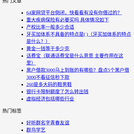
热门文章
64家网贷平台倒闭，快看看有没有你借过的？
重大疾病保险有必要买吗 具体情况如下
产权比率一般多少合适
牙买加体系不具备的特点是( )（牙买加体系的特点
是什么？）
黄金一钱等于多少克
话费宝（联通话费宝是什么意思 主要作用在这
里）
黑户借款3000马上到账的有哪些？盘点5个黑户借
3000不看征信秒下款
260是多大码的鞋男鞋
银行卡限制额度了怎么转出钱
虚拟经济包括哪些行业
热门标签
好听群名字青春友谊
群鸟学艺