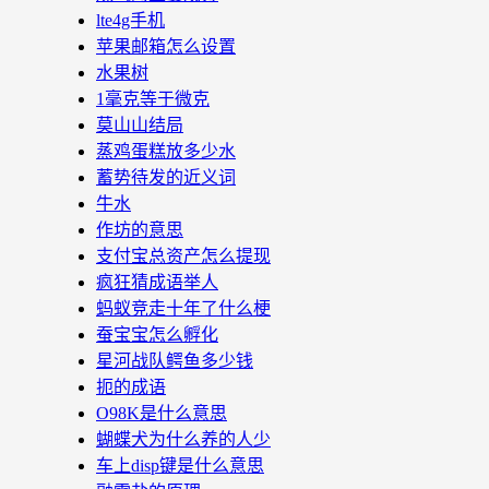
lte4g手机
苹果邮箱怎么设置
水果树
1毫克等于微克
莫山山结局
蒸鸡蛋糕放多少水
蓄势待发的近义词
牛水
作坊的意思
支付宝总资产怎么提现
疯狂猜成语举人
蚂蚁竞走十年了什么梗
蚕宝宝怎么孵化
星河战队鳄鱼多少钱
扼的成语
O98K是什么意思
蝴蝶犬为什么养的人少
车上disp键是什么意思