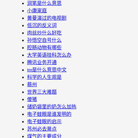
润笔是什么意思
小康家庭
黄曼演过的电视剧
低沉的反义词
肉丝炒什么好吃
孙悟空自号什么
腔肠动物有哪些
大学英语挂科怎么办
腾讯业务开通
tm是什么意思中文
科学的人生观是
蔡州
世界三大难题
傻猪
储奶袋里的奶怎么加热
电子蛙眼是谁发明的
电子蛙眼的启示
苏州必去景点
煤气的主要成分