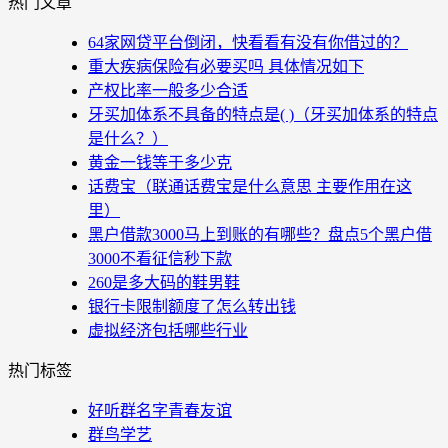
热门文章
64家网贷平台倒闭，快看看有没有你借过的？
重大疾病保险有必要买吗 具体情况如下
产权比率一般多少合适
牙买加体系不具备的特点是( )（牙买加体系的特点
是什么？）
黄金一钱等于多少克
话费宝（联通话费宝是什么意思 主要作用在这
里）
黑户借款3000马上到账的有哪些？盘点5个黑户借
3000不看征信秒下款
260是多大码的鞋男鞋
银行卡限制额度了怎么转出钱
虚拟经济包括哪些行业
热门标签
好听群名字青春友谊
群鸟学艺