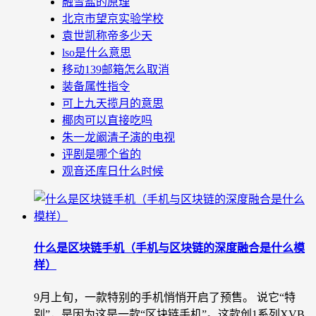
融雪盐的原理
北京市望京实验学校
袁世凯称帝多少天
lso是什么意思
移动139邮箱怎么取消
装备属性指令
可上九天揽月的意思
椰肉可以直接吃吗
朱一龙阚清子演的电视
评剧是哪个省的
观音还库日什么时候
什么是区块链手机（手机与区块链的深度融合是什么模
样）
9月上旬，一款特别的手机悄悄开启了预售。 说它“特
别”，是因为这是一款“区块链手机”。这款创1系列XVB