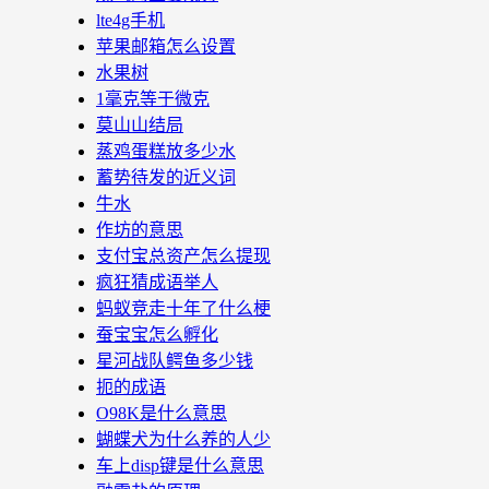
lte4g手机
苹果邮箱怎么设置
水果树
1毫克等于微克
莫山山结局
蒸鸡蛋糕放多少水
蓄势待发的近义词
牛水
作坊的意思
支付宝总资产怎么提现
疯狂猜成语举人
蚂蚁竞走十年了什么梗
蚕宝宝怎么孵化
星河战队鳄鱼多少钱
扼的成语
O98K是什么意思
蝴蝶犬为什么养的人少
车上disp键是什么意思