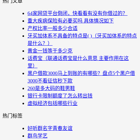
热门文章
64家网贷平台倒闭，快看看有没有你借过的？
重大疾病保险有必要买吗 具体情况如下
产权比率一般多少合适
牙买加体系不具备的特点是( )（牙买加体系的特点
是什么？）
黄金一钱等于多少克
话费宝（联通话费宝是什么意思 主要作用在这
里）
黑户借款3000马上到账的有哪些？盘点5个黑户借
3000不看征信秒下款
260是多大码的鞋男鞋
银行卡限制额度了怎么转出钱
虚拟经济包括哪些行业
热门标签
好听群名字青春友谊
群鸟学艺