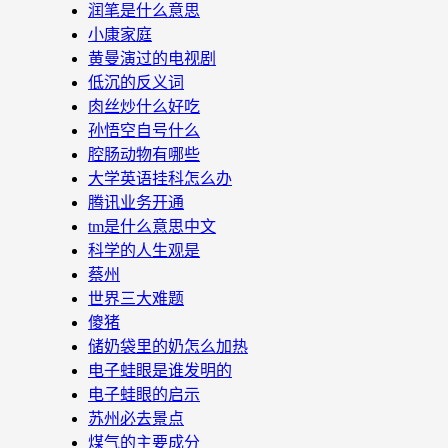
润笔是什么意思
小康家庭
黄曼演过的电视剧
低沉的反义词
肉丝炒什么好吃
孙悟空自号什么
腔肠动物有哪些
大学英语挂科怎么办
腾讯业务开通
tm是什么意思中文
科学的人生观是
蔡州
世界三大难题
傻猪
储奶袋里的奶怎么加热
电子蛙眼是谁发明的
电子蛙眼的启示
苏州必去景点
煤气的主要成分