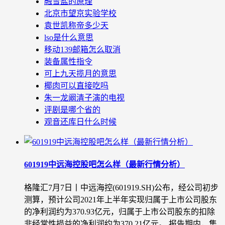
融雪盐的原理
北京市望京实验学校
袁世凯称帝多少天
lso是什么意思
移动139邮箱怎么取消
装备属性指令
可上九天揽月的意思
椰肉可以直接吃吗
朱一龙阚清子演的电视
评剧是哪个省的
观音还库日什么时候
601919中远海控股吧怎么样（最新行情分析）
格隆汇7月7日丨中远海控(601919.SH)公布，经公司初步
测算，预计公司2021年上半年实现归属于上市公司股东
的净利润约为370.93亿元，归属于上市公司股东的扣除
非经常性损益的净利润约为370.21亿元。 报告期内，集