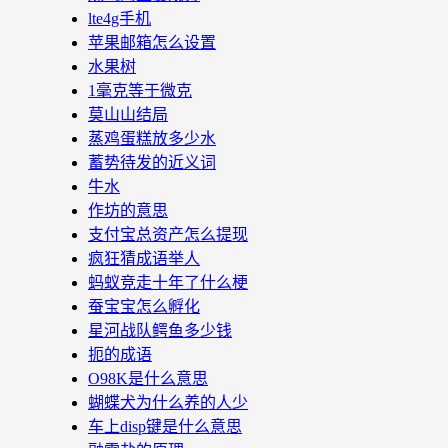
lte4g手机
苹果邮箱怎么设置
水果树
1毫克等于微克
莫山山结局
蒸鸡蛋糕放多少水
蓄势待发的近义词
牛水
作坊的意思
支付宝总资产怎么提现
疯狂猜成语举人
蚂蚁竞走十年了什么梗
蚕宝宝怎么孵化
星河战队鳄鱼多少钱
扼的成语
O98K是什么意思
蝴蝶犬为什么养的人少
车上disp键是什么意思