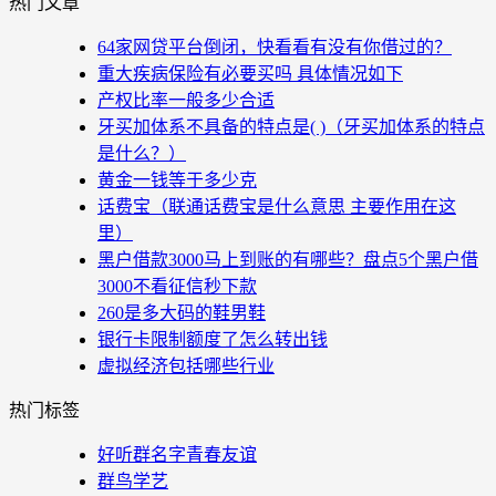
热门文章
64家网贷平台倒闭，快看看有没有你借过的？
重大疾病保险有必要买吗 具体情况如下
产权比率一般多少合适
牙买加体系不具备的特点是( )（牙买加体系的特点
是什么？）
黄金一钱等于多少克
话费宝（联通话费宝是什么意思 主要作用在这
里）
黑户借款3000马上到账的有哪些？盘点5个黑户借
3000不看征信秒下款
260是多大码的鞋男鞋
银行卡限制额度了怎么转出钱
虚拟经济包括哪些行业
热门标签
好听群名字青春友谊
群鸟学艺