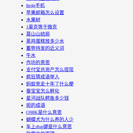
lte4g手机
苹果邮箱怎么设置
水果树
1毫克等于微克
莫山山结局
蒸鸡蛋糕放多少水
蓄势待发的近义词
牛水
作坊的意思
支付宝总资产怎么提现
疯狂猜成语举人
蚂蚁竞走十年了什么梗
蚕宝宝怎么孵化
星河战队鳄鱼多少钱
扼的成语
O98K是什么意思
蝴蝶犬为什么养的人少
车上disp键是什么意思