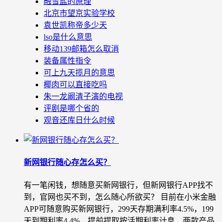
融雪盐的原理
北京市望京实验学校
袁世凯称帝多少天
lso是什么意思
移动139邮箱怎么取消
装备属性指令
可上九天揽月的意思
椰肉可以直接吃吗
朱一龙阚清子演的电视
评剧是哪个省的
观音还库日什么时候
新网银行随心存怎么买？
有一笔闲钱，想随意买新网银行，但新网银行APP找不
到，官网也买不到，怎么随心所欲买？ 目前在小米金融
APP可随意购买新网银行，299天存期满利率4.5%，199
天到期利率4.4%，提前提取按活期利率计息，两款产品