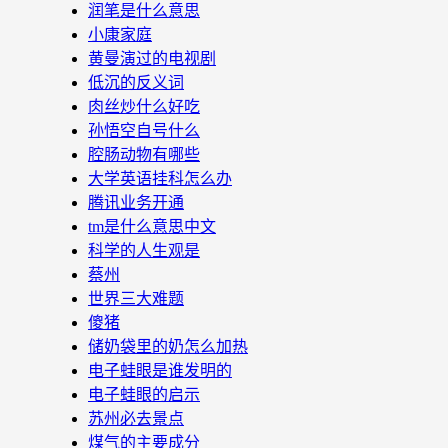
润笔是什么意思
小康家庭
黄曼演过的电视剧
低沉的反义词
肉丝炒什么好吃
孙悟空自号什么
腔肠动物有哪些
大学英语挂科怎么办
腾讯业务开通
tm是什么意思中文
科学的人生观是
蔡州
世界三大难题
傻猪
储奶袋里的奶怎么加热
电子蛙眼是谁发明的
电子蛙眼的启示
苏州必去景点
煤气的主要成分